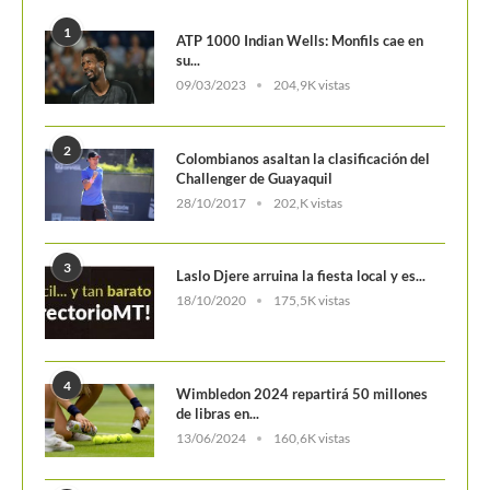
1
ATP 1000 Indian Wells: Monfils cae en
su...
09/03/2023
204,9K vistas
2
Colombianos asaltan la clasificación del
Challenger de Guayaquil
28/10/2017
202,K vistas
3
Laslo Djere arruina la fiesta local y es...
18/10/2020
175,5K vistas
4
Wimbledon 2024 repartirá 50 millones
de libras en...
13/06/2024
160,6K vistas