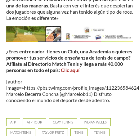
una de las maneras
. Basta con ver el interés que despiertan
dos jugadores que alguna vez han tenido algún tipo de roce.
La emoción es diferente»
¿Eres entrenador, tienes un Club, una Academia o quieres
promover tus servicios de enseñanza de tenis de campo?
Afíliate al Directorio Match Tenis y llega a más 40.000
personas en todo el país:
Clic aquí
[author
image=»https://pbs.twimg.com/profile_images/1122365846
Marcelo Becerra Concha (@Marcelob11) Disfruto
conociendo el mundo del deporte desde adentro.
ATP
ATP TOUR
CLAY TENNIS
INDIAN WELLS
MATCH TENIS
TAYLOR FRITZ
TENIS
TENNIS