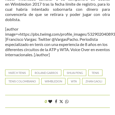
en Wimbledon 2017 tras la fecha límite de registro, para lo
cual habría intentado sobornarla con dinero para
convencerla de que se retirara y poder jugar con otra
doblista.
[author
image=»https://pbs.twimg.com/profile_images/5329020408
]Francisco Vargas: Twitter @VargasPacho. Periodista
especializado en tenis con una experiencia de 8 años en los
diferentes circuitos de la ATP y WTA. Voice Over en eventos
internacionales. [/author]
MATCH TENIS
ROLAND GARROS
SHUAI PENG
TENIS
TENIS COLOMBIANO
WIMBLEDON
WTA
ZHAN GAOLI
0