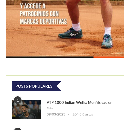
POSTS POPULARES
1
ATP 1000 Indian Wells: Monfils cae en
su...
09/03/2023
204,8K vistas
2
Colombianos asaltan la clasificación del
Challenger de Guayaquil
28/10/2017
201,9K vistas
3
Laslo Djere arruina la fiesta local y es...
18/10/2020
175,5K vistas
4
Wimbledon 2024 repartirá 50 millones
de libras en...
13/06/2024
160,5K vistas