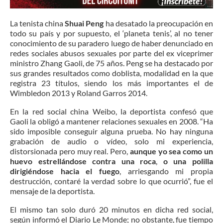
La tenista china
Shuai Peng
ha desatado la preocupación en
todo su país y por supuesto, el ‘planeta tenis’, al no tener
conocimiento de su paradero luego de haber denunciado en
redes sociales abusos sexuales por parte del ex viceprimer
ministro Zhang Gaoli, de 75 años. Peng se ha destacado por
sus grandes resultados como doblista, modalidad en la que
registra 23 títulos, siendo los más importantes el de
Wimbledon 2013 y Roland Garros 2014.
En la red social china Weibo, la deportista confesó que
Gaoli la obligó a mantener relaciones sexuales en 2008. “Ha
sido imposible conseguir alguna prueba. No hay ninguna
grabación de audio o vídeo, solo mi experiencia,
distorsionada pero muy real. Pero,
aunque yo sea como un
huevo estrellándose contra una roca
,
o una polilla
dirigiéndose hacia el fuego
, arriesgando mi propia
destrucción, contaré la verdad sobre lo que ocurrió”, fue el
mensaje de la deportista.
El mismo tan solo duró 20 minutos en dicha red social,
según informó el Diario Le Monde; no obstante, fue tiempo