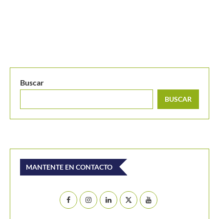
MANTENTE EN CONTACTO
Últimos posts
Juan Sebastián Osorio y Salvador Price a los cuartos
de final del M25 Londrina
Zverev es sorprendido por Griekspoor y dice adiós al
ATP de Montreal
Equipo femenino de Colombia reclama su segunda