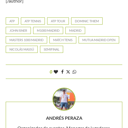
[/author]
ATP
ATP TENNIS
ATP TOUR
DOMINIC THIEM
JOHN ISNER
M1000 MADRID
MADRID
MASTERS 1000 MADRID
MATCH TENIS
MUTUA MADRID OPEN
NICOLÁS MASSÚ
SEMIFINAL
0
ANDRÉS PERAZA
Organizador de eventos. Manager de jugadores.