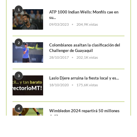
POSTS POPULARES
1
ATP 1000 Indian Wells: Monfils cae en
su...
09/03/2023
204,9K vistas
2
Colombianos asaltan la clasificación del
Challenger de Guayaquil
28/10/2017
202,1K vistas
3
Laslo Djere arruina la fiesta local y es...