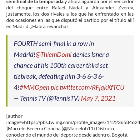
semifinal de la temporada
y ahora aguarda por el vencedor
del choque entre Rafael Nadal y Alexander Zverev,
justamente, los dos rivales a los que ha enfrentado en las
dos ocasiones en las que disputó el partido por el título allí
en Madrid. ¿Habrá revancha?
FOURTH semi-final in a row in
Madrid!
@ThiemDomi
denies Isner a
chance at his 100th career third set
tiebreak, defeating him 3-6 6-3 6-
4!
#MMOpen
pic.twitter.com/RFjqkKfTCU
— Tennis TV (@TennisTV)
May 7, 2021
[author
image=»https://pbs.twimg.com/profile_images/1122365846
]Marcelo Becerra Concha (@Marcelob11) Disfruto
conociendo el mundo del deporte desde adentro. Bogotá.