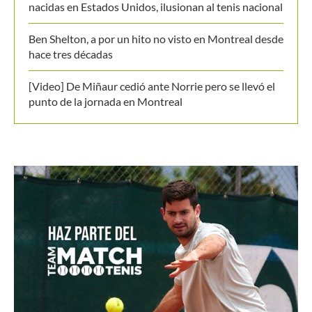
Jódar le repite la dosis a Musetti y se anota en
octavos de Montreal
El Masters de Canadá y el hecho que no vivía desde
1996: Conozca de que se trata
Emanuela Lares y Alicia Londoño, colombianas
nacidas en Estados Unidos, ilusionan al tenis nacional
Ben Shelton, a por un hito no visto en Montreal desde
hace tres décadas
[Video] De Miñaur cedió ante Norrie pero se llevó el
punto de la jornada en Montreal