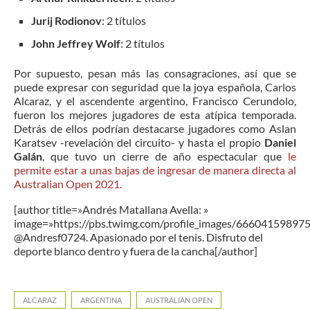
Jurij Rodionov
: 2 títulos
John Jeffrey Wolf
: 2 títulos
Por supuesto, pesan más las consagraciones, así que se
puede expresar con seguridad que la joya española, Carlos
Alcaraz, y el ascendente argentino, Francisco Cerundolo,
fueron los mejores jugadores de esta atípica temporada.
Detrás de ellos podrían destacarse jugadores como Aslan
Karatsev -revelación del circuito- y hasta el propio
Daniel
Galán
, que tuvo un cierre de año espectacular que
le
permite estar a unas bajas de ingresar de manera directa al
Australian Open 2021.
[author title=»Andrés Matallana Avella: »
image=»https://pbs.twimg.com/profile_images/6660415989
@Andresf0724. Apasionado por el tenis. Disfruto del
deporte blanco dentro y fuera de la cancha[/author]
ALCARAZ
ARGENTINA
AUSTRALIAN OPEN