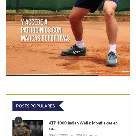
POSTS POPULARES
1
ATP 1000 Indian Wells: Monfils cae en
su...
09/03/2023
204,8K vistas
2
Colombianos asaltan la clasificación del