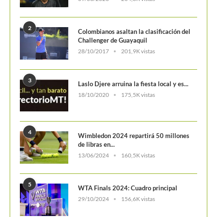
Challenger de Guayaquil
28/10/2017
201,9K vistas
3
Laslo Djere arruina la fiesta local y es...
18/10/2020
175,5K vistas
4
Wimbledon 2024 repartirá 50 millones
de libras en...
13/06/2024
160,5K vistas
5
WTA Finals 2024: Cuadro principal
29/10/2024
156,6K vistas