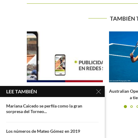
TAMBIÉN 
Garín le da vi
n Tel Aviv,
Australian Open 2024: Iga Swiatek saca
LEE TAMBIÉN
a tiempo la casta...
Mariana Caicedo se perfila como la gran
sorpresa del Torneo...
Los números de Mateo Gómez en 2019