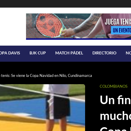
OPA DAVIS
BJK CUP
MATCH PÁDEL
DIRECTORIO
N
tenis: Se viene la Copa Navidad en Nilo, Cundinamarca
COLOMBIANOS
Un fi
mucho 