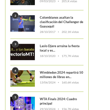
09/03/2023
205,K vistas
2
Colombianos asaltan la
clasificación del Challenger de
Guayaquil
LOS FAVORITOS AVANZ
28/10/2017
202,1K vistas
TORNEO DE MANI
3
Laslo Djere arruina la fiesta
local y es...
18/10/2020
175,7K vistas
4
Rafael Nadal se baja del Masters de
Wimbledon 2024 repartirá 50
millones de libras en...
Toronto por lesión
13/06/2024
160,6K vistas
5
WTA Finals 2024: Cuadro
principal
29/10/2024
156,7K vistas