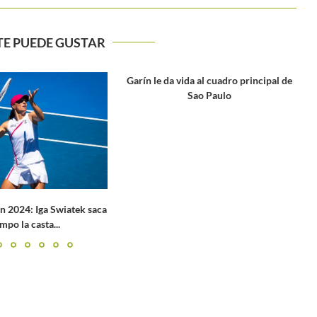
TE PUEDE GUSTAR
da al cuadro principal de
Sao Paulo
Naomi Osaka rompe en llanto en rueda
de prensa del...