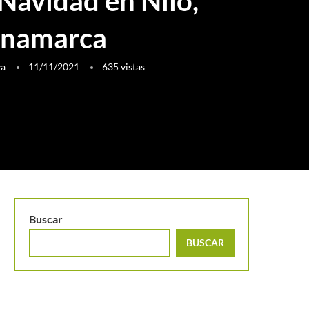
Navidad en Nilo,
inamarca
za
11/11/2021
635
vistas
Buscar
BUSCAR