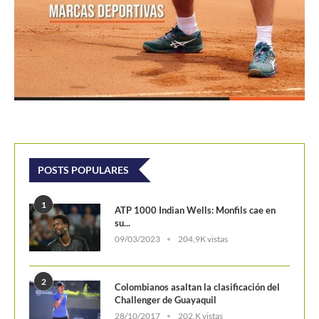
POSTS POPULARES
1
ATP 1000 Indian Wells: Monfils cae en
su...
09/03/2023
204,9K vistas
2
Colombianos asaltan la clasificación del
Challenger de Guayaquil
28/10/2017
202,K vistas