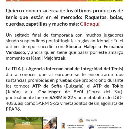
Quiero conocer acerca de los últimos productos de
tenis que están en el mercado: Raquetas, bolas,
cuerdas, zapatillas y mucho más:
Clic
aquí
Un agitado final de temporada con muchos jugadores
siendo suspendidos por infringir las reglas antidopaje. En el
último tiempo sucedió con
Simona Halep o Fernando
Verdasco
, y ahora quien tiene que pasar por este amargo
momento es
Kamil Majchrzak
.
La
ITIA
(la
Agencia Internacional de Integridad del Tenis
)
dio a conocer que al europeo se le encontraron dos
sustancias prohibidas en pruebas que proporcionó durante
los torneos
ATP de Sofia
(Bulgaria), el
ATP de Tokio
(Japón) y el
Challenger de Seúl
(Corea del Sur),
puntualmente fueron
SARM S-22
y un metabolito de LGD-
4033, así como SARM S-22 y metabolitos de un agonista de
PPARδ.