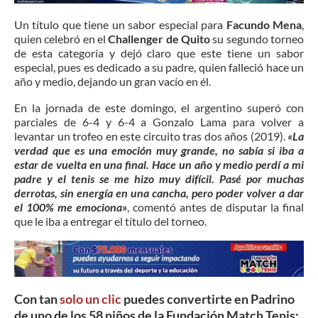
Un título que tiene un sabor especial para
Facundo Mena
,
quien celebró en el
Challenger de Quito
su segundo torneo
de esta categoría y dejó claro que este tiene un sabor
especial, pues es dedicado a su padre, quien falleció hace un
año y medio, dejando un gran vacío en él.
En la jornada de este domingo, el argentino superó con
parciales de 6-4 y 6-4 a Gonzalo Lama para volver a
levantar un trofeo en este circuito tras dos años (2019).
«La
verdad que es una emoción muy grande, no sabía si iba a
estar de vuelta en una final. Hace un año y medio perdí a mi
padre y el tenis se me hizo muy difícil. Pasé por muchas
derrotas, sin energía en una cancha, pero poder volver a dar
el 100% me emociona»
, comentó antes de disputar la final
que le iba a entregar el título del torneo.
Con tan
solo un clic
puedes convertirte en Padrino
de uno de los 58 niños de la Fundación Match Tenis: