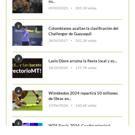
ATP 1000 Indian Wells: Monfils cae en
su...
09/03/2023
205,1K vistas
2
Colombianos asaltan la clasificación del
Challenger de Guayaquil
28/10/2017
202,2K vistas
3
Laslo Djere arruina la fiesta local y es...
18/10/2020
175,7K vistas
4
Wimbledon 2024 repartirá 50 millones
de libras en...
13/06/2024
160,6K vistas
5
WTA Finals 2024: Cuadro principal