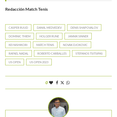
Redacción Match Tenis
CASPER RUUD
DANIIL MEDVEDEV
DENIS SHAPOVALOV
DOMINIC THIEM
HOLGER RUNE
JANNIK SINNER
KEI NISHIKORI
MATCH TENIS
NOVAK DJOKOVIC
RAFAEL NADAL
ROBERTO CARBALLES
STEFANOS TSITSIPAS
US OPEN
US OPEN 2023
0