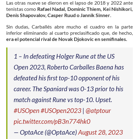
Las otras nueve se dieron en el lapso de 2018 y 2022 ante
tenistas como
Rafael Nadal, Dominic Thiem, Kei Nishikori,
Denis Shapovalov, Casper Ruud o Jannik Sinner
.
Sin dudas, Carballés abre mucho el cuadro en la parte
inferior eliminando al cuarto preclasificado que, de hecho,
era el potencial rival de Novak Djokovic en semifinales.
1 – In defeating Holger Rune at the US
Open 2023, Roberto Carballes Baena has
defeated his first top-10 opponent of his
career. The Spaniard was 0-13 prior to his
match against Rune vs top-10. Upset.
#USOpen
#USOpen2023
|
@atptour
pic.twitter.com/pB3n774hk0
— OptaAce (@OptaAce)
August 28, 2023