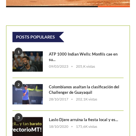
POSTS POPULARES
1
ATP 1000 Indian Wells: Monfils cae en
su...
09/03/2023
205,K vistas
2
Colombianos asaltan la clasificación del
Challenger de Guayaquil
28/10/2017
202,1K vistas
3
Laslo Djere arruina la fiesta local y es...
18/10/2020
175,6K vistas
4
Wimbledon 2024 repartirá 50 millones
de libras en...
13/06/2024
160,6K vistas