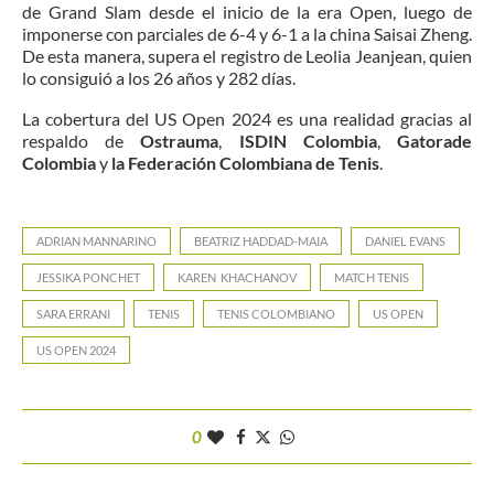
de Grand Slam desde el inicio de la era Open, luego de
imponerse con parciales de 6-4 y 6-1 a la china Saisai Zheng.
De esta manera, supera el registro de Leolia Jeanjean, quien
lo consiguió a los 26 años y 282 días.
La cobertura del US Open 2024 es una realidad gracias al
respaldo de
Ostrauma
,
ISDIN Colombia
,
Gatorade
Colombia
y
la Federación Colombiana de Tenis
.
ADRIAN MANNARINO
BEATRIZ HADDAD-MAIA
DANIEL EVANS
JESSIKA PONCHET
KAREN KHACHANOV
MATCH TENIS
SARA ERRANI
TENIS
TENIS COLOMBIANO
US OPEN
US OPEN 2024
0