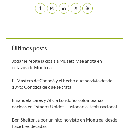
Últimos posts
Jódar le repite la dosis a Musetti y se anota en
octavos de Montreal
El Masters de Canadá y el hecho que no vivía desde
1996: Conozca de que se trata
Emanuela Lares y Alicia Londoño, colombianas
nacidas en Estados Unidos, ilusionan al tenis nacional
Ben Shelton, a por un hito no visto en Montreal desde
hace tres décadas
[Video] De Miñaur cedió ante Norrie pero se llevó el
punto de la jornada en Montreal