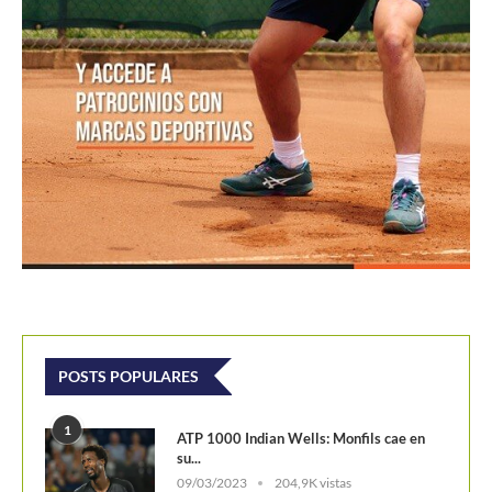
POSTS POPULARES
1
ATP 1000 Indian Wells: Monfils cae en
su...
09/03/2023
204,9K vistas
2
Colombianos asaltan la clasificación del
Challenger de Guayaquil
28/10/2017
202,1K vistas