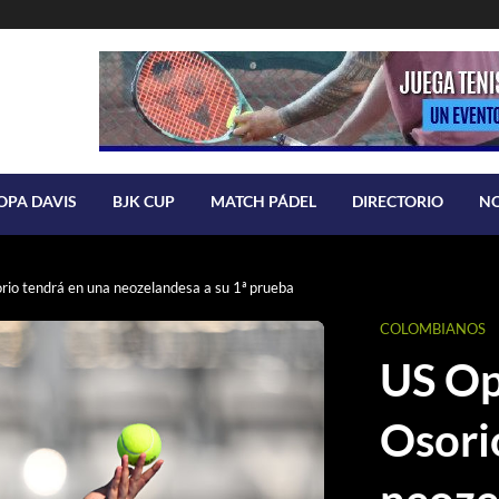
OPA DAVIS
BJK CUP
MATCH PÁDEL
DIRECTORIO
N
io tendrá en una neozelandesa a su 1ª prueba
COLOMBIANOS
US Op
Osori