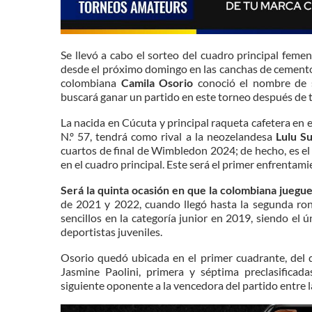
Se llevó a cabo el sorteo del cuadro principal fem
desde el próximo domingo en las canchas de cemento
colombiana
Camila Osorio
conoció el nombre de s
buscará ganar un partido en este torneo después de t
La nacida en Cúcuta y principal raqueta cafetera en
N.º 57, tendrá como rival a la neozelandesa
Lulu S
cuartos de final de Wimbledon 2024; de hecho, es el
en el cuadro principal. Este será el primer enfrentam
Será la quinta ocasión en que la colombiana juegu
de 2021 y 2022, cuando llegó hasta la segunda ron
sencillos en la categoría junior en 2019, siendo el
deportistas juveniles.
Osorio quedó ubicada en el primer cuadrante, del q
Jasmine Paolini, primera y séptima preclasificad
siguiente oponente a la vencedora del partido entre