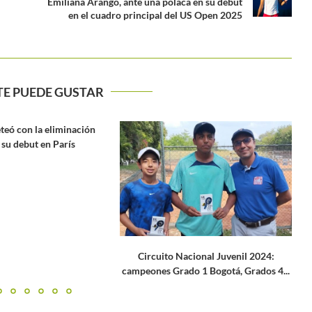
Emiliana Arango, ante una polaca en su debut
en el cuadro principal del US Open 2025
TE PUEDE GUSTAR
GALÁN: «ES EL MEJOR TRIUNFO DE
MI CARRERA»
acional Juvenil 2024:
o 1 Bogotá, Grados 4...