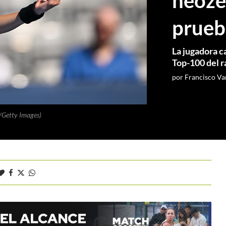
neoze
prueb
La jugadora c
Top-100 del 
por
Francisco Va
/Getty Images)