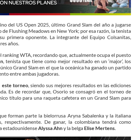
enino del US Open 2025, último Grand Slam del año a jugarse
 de Flushing Meadows en New York; por esa razón, la tenista
u primera oponente. La integrante del Equipo Colsanitas,
res años.
 el ranking WTA, recordando que, actualmente ocupa el puesto
un
, tenista que tiene como mejor resultado en un ‘major’, los
 único Grand Slam en el que la oceánica ha ganado un partido
iento entre ambas jugadoras.
e este torneo
, siendo sus mejores resultados en las ediciones
da. Es de recordar que, Osorio se consagró en el torneo de
 único título para una raqueta cafetera en un Grand Slam para
ue forman parte la bielorrusa Aryna Sabalenka y la italiana
as, respectivamente. De ganar, la colombiana tendrá como
 la estadounidense
Alyssa Ahn
y la belga
Elise Mertens
.