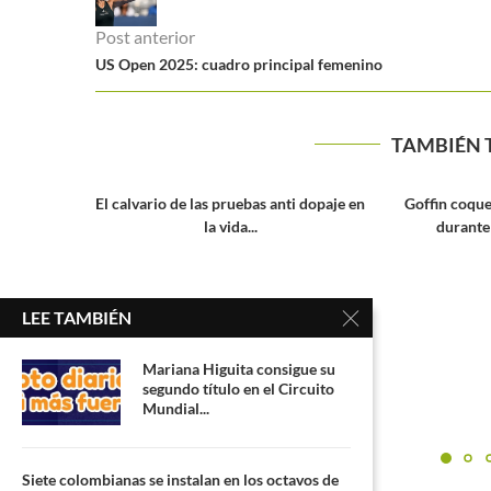
Post anterior
US Open 2025: cuadro principal femenino
TAMBIÉN 
ti dopaje en
Goffin coqueteó con la eliminación
durante su debut en París
LEE TAMBIÉN
Mariana Higuita consigue su
segundo título en el Circuito
Circuito N
Mundial...
campeones Grad
Siete colombianas se instalan en los octavos de