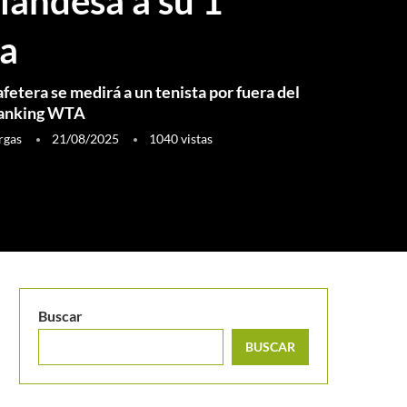
landesa a su 1ª
a
afetera se medirá a un tenista por fuera del
ranking WTA
rgas
21/08/2025
1040
vistas
Buscar
BUSCAR