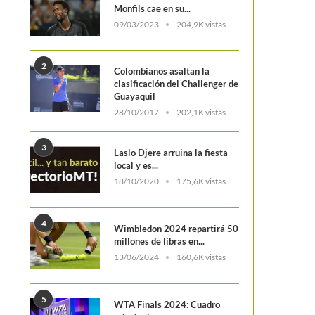
Monfils cae en su...
09/03/2023
204,9K vistas
2
Colombianos asaltan la
clasificación del Challenger de
Guayaquil
28/10/2017
202,1K vistas
Nicolás Mejía está en cuartos de final
de Roland Garros...
3
Laslo Djere arruina la fiesta
local y es...
18/10/2020
175,6K vistas
4
Wimbledon 2024 repartirá 50
millones de libras en...
13/06/2024
160,6K vistas
Australian Open 2023: la es
suramericana se apaga antes
5
WTA Finals 2024: Cuadro