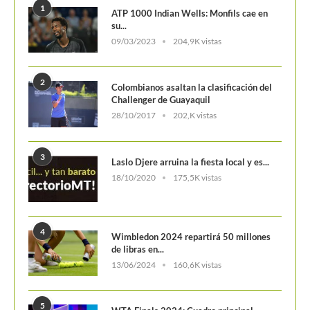
1
ATP 1000 Indian Wells: Monfils cae en
su...
09/03/2023
204,9K vistas
2
Colombianos asaltan la clasificación del
Challenger de Guayaquil
28/10/2017
202,K vistas
3
Laslo Djere arruina la fiesta local y es...
18/10/2020
175,5K vistas
4
Wimbledon 2024 repartirá 50 millones
de libras en...
13/06/2024
160,6K vistas
5
WTA Finals 2024: Cuadro principal