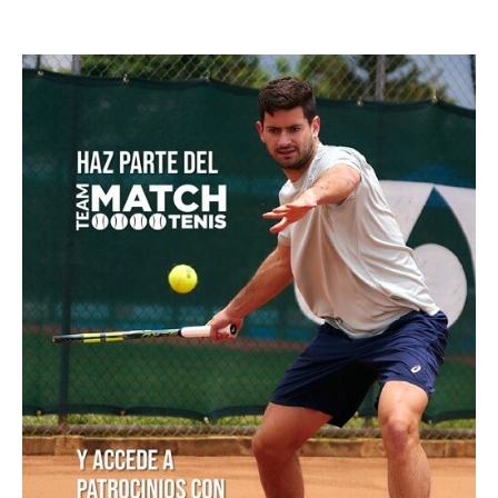
Masters 1000 Montreal 2026: así se jugarán los
octavos de final
Thiago Tirante accede por 2° Masters 1000 al hilo a
octavos de final
Masters 1000 Montreal 2026: Joao Fonseca, primer
brasileño en octavos de final desde 2004
Masters 1000 Montreal 2026: programación del
sábado 8 de agosto