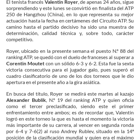
El tenista francés
Valentin Royer
, de apenas 24 años, sigue
sorprendiendo y este lunes se convirtió en finalista del ATP
250 de Hangzhou (China), en lo que representa su mejor
actuación hasta la fecha en certámenes del Circuito ATP. Su
camino hasta el partido decisivo ha sido una muestra de
determinación, calidad técnica y, sobre todo, carácter
competitivo.
Royer, ubicado en la presente semana el puesto N.º 88 del
ranking ATP, se quedó con el duelo de franceses al superar a
Corentin Moutet
con un sólido 6-3 y 6-2. Esta fue la sexta
victoria consecutiva para el jugador galo, pues superó el
cuadro clasificatorio de uno de los dos torneos que le dio
apertura en el presente año a la gira asiática.
En busca del título, Royer se medirá este martes al kazajo
Alexander Bublik
, N.º 19 del ranking ATP y quien oficia
como el tercer preclasificado, siendo este el primer
enfrentamiento entre ambos; es de recordar que, Valentin
logró en este torneo la que es hasta el momento la victoria
más importante de su carrera, al vencer en segunda ronda
por 6-4 y 7-6(2) al ruso Andrey Rublev, situado en la 14ª
posición de la clasificación mundial y quien era el máximo