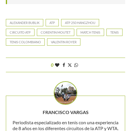
ALEXANDER BUBLIK
ATP
ATP 250 HANGZHOU
CIRCUITO ATP
CORENTIN MOUTET
MATCH TENIS
TENIS
TENIS COLOMBIANO
VALENTIN ROYER
0
FRANCISCO VARGAS
Periodista especializado en tenis con una experiencia
de 8 años en los diferentes circuitos de la ATP y WTA.