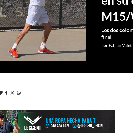
en su 
M15/
Los dos colom
final
por
Fabian Valet