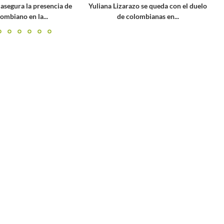
liana Lizarazo se queda con el duelo
Seis tenistas col
de colombianas en...
emblemático B