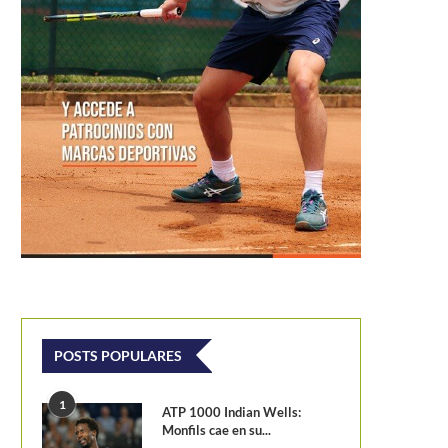
Equipo colombiano de Billie Jean King
Cup Jr. conoce su...
POSTS POPULARES
1
ATP 1000 Indian Wells:
Monfils cae en su...