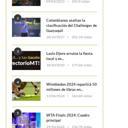
09/03/2023
205,K vistas
ombianos en el
anana Bowl
2
Colombianos asaltan la
clasificación del Challenger de
Guayaquil
28/10/2017
202,1K vistas
3
Laslo Djere arruina la fiesta
local y es...
18/10/2020
175,6K vistas
4
Wimbledon 2024 repartirá 50
millones de libras en...
13/06/2024
160,6K vistas
5
WTA Finals 2024: Cuadro
principal
29/10/2024
156,7K vistas