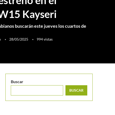
estreno en el
W15 Kayseri
bianos buscarán este jueves los cuartos de
h
28/05/2025
994
vistas
Buscar
BUSCAR