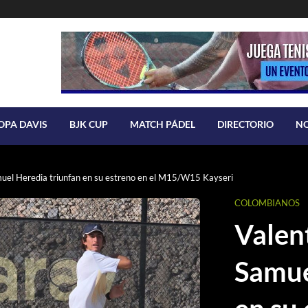
OPA DAVIS
BJK CUP
MATCH PÁDEL
DIRECTORIO
N
muel Heredia triunfan en su estreno en el M15/W15 Kayseri
COLOMBIANOS
Valen
Samue