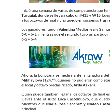
Inició una semana de varias de competencia que ten
Turquía), donde se lleva a cabo un M15 y W15
. Lue
a los octavos de final y uno quedó en suspenso tras 
Los ganadores fueron
Valentina Mediorreal y Samu
6-0 y 6-1, mientras que el segundo tuvo un partido m
6-2 y 6-4.
Ahora, la bogotana se medirá ante la ganadora del
Mikhaylova
(1247°), quienes no pudieron completar 
el local y octavo preclasificado,
Arda Azkara.
Quien puede también llegar a los octavos de final e
jueves ante el suizo Luca Castelnuovo, que quedó 
Mientras que
María José Sánchez y Mateo Cast
principal.