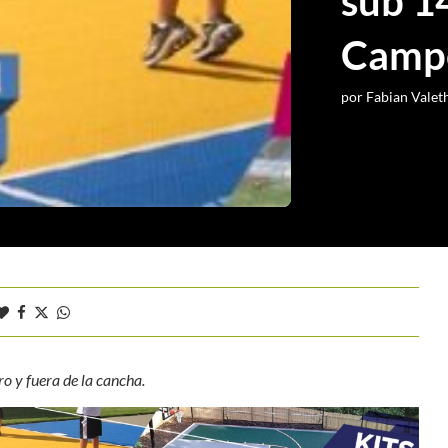
sub 1
Campe
por
Fabian Valet
ro y fuera de la cancha.