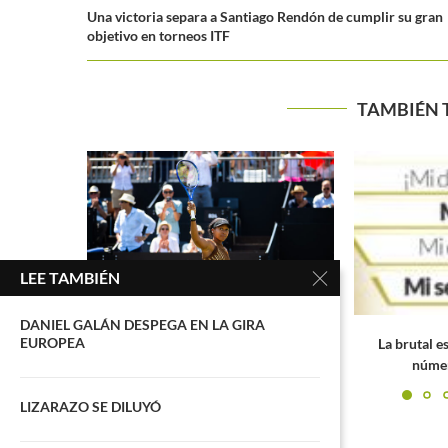
Una victoria separa a Santiago Rendón de cumplir su gran
objetivo en torneos ITF
TAMBIÉN 
Las máximas f
título 
LEE TAMBIÉN
DANIEL GALÁN DESPEGA EN LA GIRA
EUROPEA
26: Naomi
La brutal estadística de la nuevo
.
número 1 del mundo
LIZARAZO SE DILUYÓ