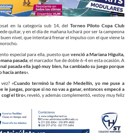
osat en la categoría sub 14, del
Torneo Piloto Copa Club
puede quitar, y en el día de mañana luchará por ser la campeona
buen nivel, que intentará frenar el impulso con el que viene la
Amorocho.
ento especial para ella, puesto que
venció a Mariana Higuita,
 semana pasada
; el marcador fue de doble 6-4 en esta ocasión. A
final pasada ella jugó muy bien, ha cambiado su juego porque
o hacía antes
«.
 vez? «
Cuando terminó la final de Medellín, yo me puse a
ue le juegas, porque si no no vas a ganar, entonces empecé a
cogí el tiro
«, reveló, y además complementó, «estoy muy feliz