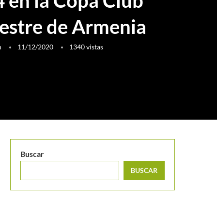
4 en la Copa Club
stre de Armenia
h
11/12/2020
1340
vistas
Buscar
BUSCAR