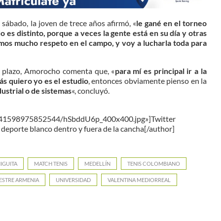
sábado, la joven de trece años afirmó, «
le gané en el torneo
 es distinto, porque a veces la gente está en su día y otras
emos mucho respeto en el campo, y voy a lucharla toda para
o plazo, Amorocho comenta que, «
para mí es principal ir a la
ás quiero yo es el estudio
, entonces obviamente pienso en la
ustrial o de sistemas
«, concluyó.
6041598975852544/hSbddU6p_400x400.jpg»]Twitter
deporte blanco dentro y fuera de la cancha[/author]
IGUITA
MATCH TENIS
MEDELLÍN
TENIS COLOMBIANO
ESTRE ARMENIA
UNIVERSIDAD
VALENTINA MEDIORREAL