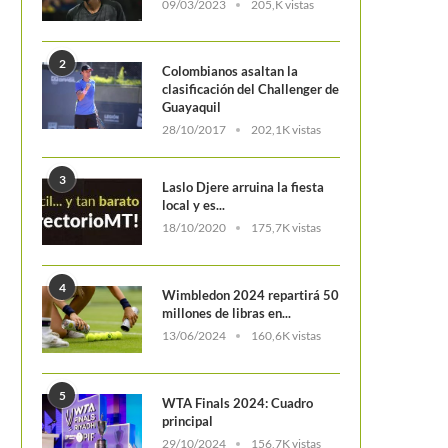
09/03/2023
205,K vistas
2
Colombianos asaltan la
clasificación del Challenger de
Guayaquil
28/10/2017
202,1K vistas
3
Laslo Djere arruina la fiesta
local y es...
18/10/2020
175,7K vistas
4
Wimbledon 2024 repartirá 50
millones de libras en...
13/06/2024
160,6K vistas
El insulto de Medvedev al juez de silla
Actualización: Nick Bolletie
en las...
fallecido; él mismo desminti
5
WTA Finals 2024: Cuadro
principal
29/10/2024
156,7K vistas