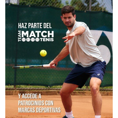
masculino del Campeonato Mundial Sub-14
Jódar le repite la dosis a Musetti y se anota en
octavos de Montreal
El Masters de Canadá y el hecho que no vivía desde
1996: Conozca de que se trata
Emanuela Lares y Alicia Londoño, colombianas
nacidas en Estados Unidos, ilusionan al tenis nacional