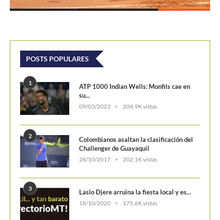
POSTS POPULARES
1
ATP 1000 Indian Wells: Monfils cae en
su...
09/03/2023
204,9K vistas
2
Colombianos asaltan la clasificación del
Challenger de Guayaquil
28/10/2017
202,1K vistas
3
Laslo Djere arruina la fiesta local y es...
18/10/2020
175,6K vistas