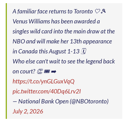
A familiar face returns to Toronto 🤍🎾
Venus Williams has been awarded a
singles wild card into the main draw at the
NBO and will make her 13th appearance
in Canada this August 1-13 🗓️
Who else can't wait to see the legend back
on court? 👏 🎟️ ➡️
https://t.co/ynGLGuxVqQ
pic.twitter.com/40Dq6Lrv2I
— National Bank Open (@NBOtoronto)
July 2, 2026