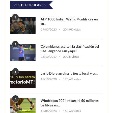
POSTS POPULARES
1
ATP 1000 Indian Wells: Monfils cae en
su...
09/03/2023
204,9K vistas
2
Colombianos asaltan la clasificación del
Challenger de Guayaquil
28/10/2017
202,K vistas
3
Laslo Djere arruina la fiesta local y es...
18/10/2020
175,6K vistas
4
Wimbledon 2024 repartirá 50 millones
de libras en...