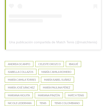
Una publicación compartida de Match Tenis (@matchtenis)
ANDREA OCAMPO
CELESTE OROZCO
IBAGUÉ
ISABELLA COLLAZOS
MARÍA CAMILA ROMERO
MARÍA CAMILA TORRES
MARÍA ISABEL SUÁREZ
MARÍA JOSÉ SÁNCHEZ
MARÍA PAULINA PÉREZ
MARIANA HIGUITA
MARIANA PINZÓN
MATCH TENIS
NICOLE LEDERMAN
TENIS
TENIS COLOMBIANO