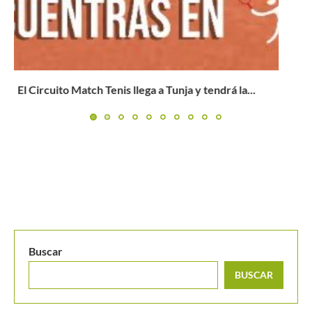
Mike Tyson menosprecia a Nadal:»Es un gran jugador,
pero no...
Buscar
BUSCAR