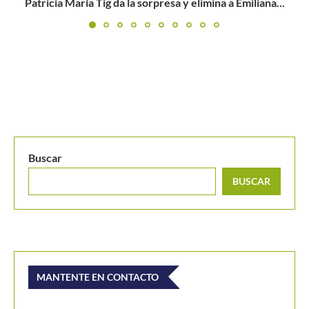
..
MANTENTE EN CONTACTO
Últimos posts
¿Cómo se clasifica a la Davis Cup Jr. y Billie Jean King
Cup Jr. en el Campeonato Suramericano Sub-16?
Federico Gómez encuentra en China y España el