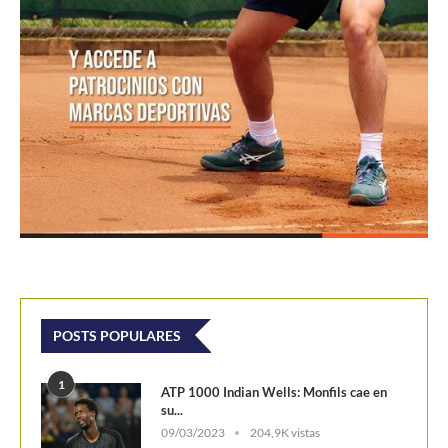
POSTS POPULARES
1
ATP 1000 Indian Wells: Monfils cae en
su...
09/03/2023
204,9K vistas
2
Colombianos asaltan la clasificación del
Challenger de Guayaquil
28/10/2017
202,K vistas
3
Laslo Djere arruina la fiesta local y es...
18/10/2020
175,5K vistas
4
Wimbledon 2024 repartirá 50 millones