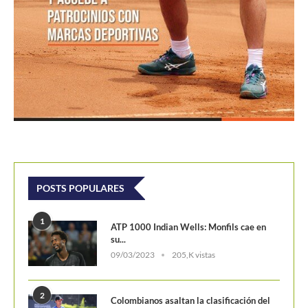
POSTS POPULARES
1
ATP 1000 Indian Wells: Monfils cae en
su...
09/03/2023
205,K vistas
2
Colombianos asaltan la clasificación del
Challenger de Guayaquil
28/10/2017
202,2K vistas
3
Laslo Djere arruina la fiesta local y es...
18/10/2020
175,7K vistas
4