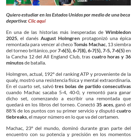
Quiero estudiar en los Estados Unidos por medio de una beca
deportiva:
Clic aquí
En una de las historias más inesperadas de
Wimbledon
2025
, el danés
August Holmgren
protagonizó una épica
remontada para vencer al checo
Tomás Machac
, 13 siembra
del torneo británico, por
7‑6(5), 6‑7(8), 6‑7(5), 7‑5, 7‑6(5)
en
la Cancha 12 del All England Club, tras
cuatro horas y 36
minutos
de batalla.
Holmgren, actual, 192° del ranking ATP y proveniente de la
qualy, mostró una resistencia física y mental extraordinaria.
En el cuarto set, salvó
tres bolas de partido consecutivas
cuando Machac sacaba 5‑4, 40‑0, y remontó para ganar
dicho set, comenzando a escribir una remontada que
quedará en los libros del torneo. Conectó
35 aces
, ganó el
88 % de los puntos con su primer servicio y disputó
cuatro
tiebreaks
, el mayor número en lo que va del certamen.
Machac, 23° del mundo, dominó durante gran parte del
encuentro con su potencia y precisión en los momentos