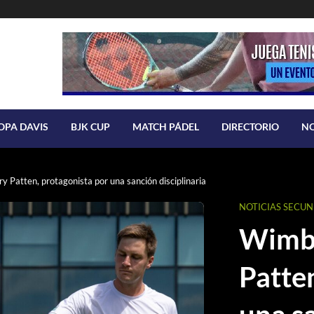
OPA DAVIS
BJK CUP
MATCH PÁDEL
DIRECTORIO
N
Patten, protagonista por una sanción disciplinaria
NOTICIAS SECU
Wimbl
Patte