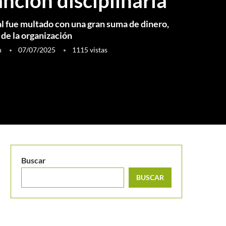
nción disciplinaria
cal fue multado con una gran suma de dinero,
 de la organización
h
07/07/2025
1115
vistas
Buscar
BUSCAR