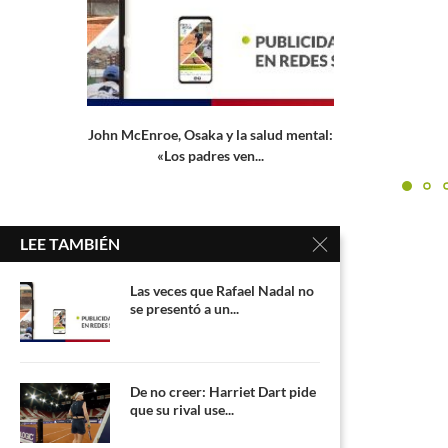
lud mental:
Emiil Ruusuvu
Grand S
LEE TAMBIÉN
Las veces que Rafael Nadal no
se presentó a un...
De no creer: Harriet Dart pide
que su rival use...