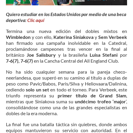
Quiero estudiar en los Estados Unidos por medio de una beca
deportiva:
Clic aquí
Termina una nueva edición del dobles mixtos en
Wimbledon
y con ello,
Katerina Siniakova
y
Sem Verbeek
han firmado una campaña inolvidable en la Catedral,
proclamándose campeones tras vencer en la final al
británico
Joe Salisbury
y la brasileña
Luisa Stefani
por
7‑6(7), 7‑6(7)
en la Cancha Central del All England Club.
No ha sido cualquier semana para la pareja checo-
neerlandesa, que superó en su camino al título a duplas de
peso como Pavic/Babos, Paris/Silva y Heliovaara/Dalinina,
cediendo
solo un set
en todo el torneo. Para Verbeek, este
triunfo representa su
primer título de Grand Slam
,
mientras que Siniakova suma su
undécimo trofeo ‘major
‘,
consolidándose como una de las grandes especialistas en
dobles de la era moderna.
La final fue una batalla táctica sin quiebres, donde ambos
equipos mantuvieron su servicio con autoridad. En el