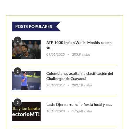
POSTS POPULARES
1
ATP 1000 Indian Wells: Monfils cae en
su...
09/03/2023
205,K vistas
2
Colombianos asaltan la clasificación del
Challenger de Guayaquil
28/10/2017
202,1K vistas
3
Laslo Djere arruina la fiesta local y es...
18/10/2020
175,6K vistas