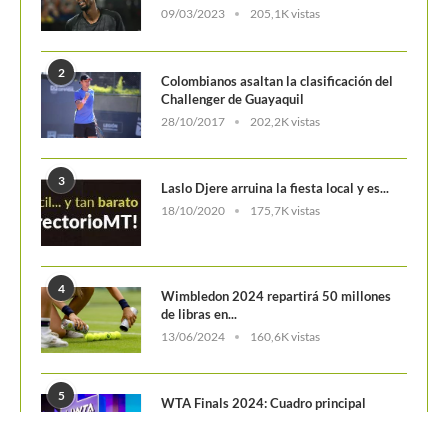
09/03/2023
205,1K vistas
2
Colombianos asaltan la clasificación del
Challenger de Guayaquil
28/10/2017
202,2K vistas
3
Laslo Djere arruina la fiesta local y es...
18/10/2020
175,7K vistas
4
Wimbledon 2024 repartirá 50 millones
de libras en...
13/06/2024
160,6K vistas
5
WTA Finals 2024: Cuadro principal
29/10/2024
156,7K vistas