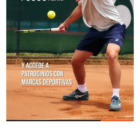
Estos son los campeones del Grado 2 Cundinamarca
2026