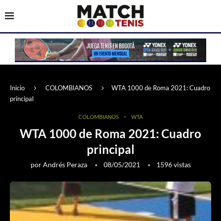
Inicio
COLOMBIANOS
WTA 1000 de Roma 2021: Cuadro
principal
COLOMBIANOS
WTA
WTA 1000 de Roma 2021: Cuadro
principal
por
Andrés Peraza
08/05/2021
1596
vistas