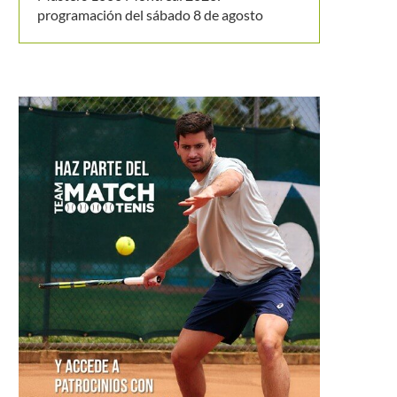
programación del sábado 8 de agosto
RANKING: VESELY Y TROICKI, LOS
ASCENSOS DESTACADOS
ITF J60 Anapoima 2025: c
principal femenino