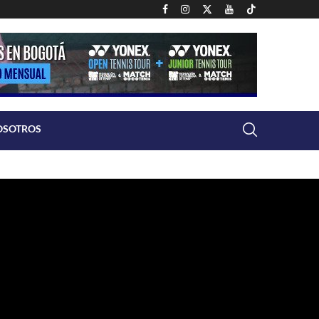
OSOTROS