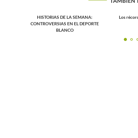
TAMBIÉN 
HISTORIAS DE LA SEMANA:
Los récor
CONTROVERSIAS EN EL DEPORTE
BLANCO