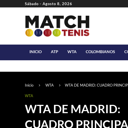
Sábado - Agosto 8, 2026
INICIO
ATP
WTA
COLOMBIANOS
C
Inicio
WTA
WTA DE MADRID: CUADRO PRINCI
WTA
WTA DE MADRID:
CUADRO PRINCIP