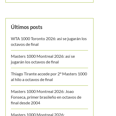
Últimos posts
WTA 1000 Toronto 2026: así se jugarán los
octavos de final
Masters 1000 Montreal 2026: así se
jugarán los octavos de final
Thiago Tirante accede por 2° Masters 1000
al hilo a octavos de final
Masters 1000 Montreal 2026: Joao
Fonseca, primer brasileño en octavos de
final desde 2004
Masters 1000 Montreal 2026: