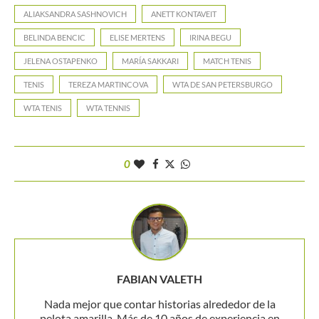
ALIAKSANDRA SASHNOVICH
ANETT KONTAVEIT
BELINDA BENCIC
ELISE MERTENS
IRINA BEGU
JELENA OSTAPENKO
MARÍA SAKKARI
MATCH TENIS
TENIS
TEREZA MARTINCOVA
WTA DE SAN PETERSBURGO
WTA TENIS
WTA TENNIS
0
FABIAN VALETH
Nada mejor que contar historias alrededor de la
pelota amarilla. Más de 10 años de experiencia en