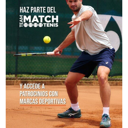
POSTS POPULARES
1
ATP 1000 Indian Wells: Monfils cae en
su...
09/03/2023
205,1K vistas