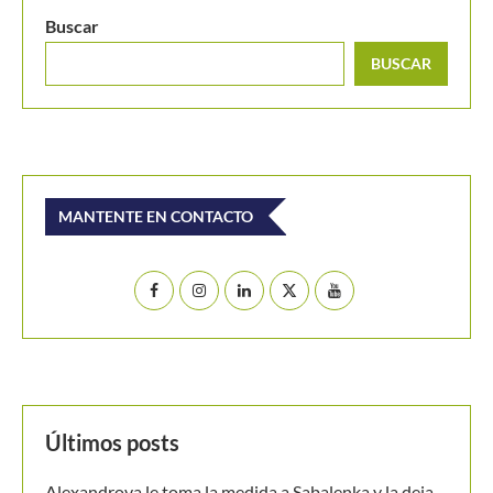
Últimos posts
Alexandrova le toma la medida a Sabalenka y la deja
fuera del WTA de Toronto
Masters 1000 Montreal 2026: programación del
domingo 9 de agosto
Colombia es campeona del Suramericano Sub-16
femenino después de nueve años
Luciana Roa conquista con tan solo 13 años su primer
título en el Circuito Mundial Junior
Equipo masculino de Colombia logró su mejor