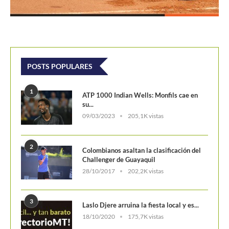
2
Colombianos asaltan la clasificación del
Challenger de Guayaquil
28/10/2017
202,2K vistas
3
Laslo Djere arruina la fiesta local y es...
18/10/2020
175,7K vistas
4
Wimbledon 2024 repartirá 50 millones
de libras en...
13/06/2024
160,6K vistas
5
WTA Finals 2024: Cuadro principal
29/10/2024
156,7K vistas