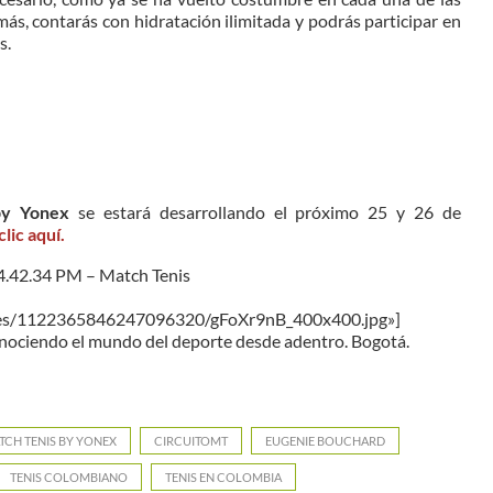
más, contarás con hidratación ilimitada y podrás participar en
s.
 by
Yonex
se estará desarrollando el próximo 25 y 26 de
lic aquí.
mages/1122365846247096320/gFoXr9nB_400x400.jpg»]
ociendo el mundo del deporte desde adentro. Bogotá.
TCH TENIS BY YONEX
CIRCUITOMT
EUGENIE BOUCHARD
TENIS COLOMBIANO
TENIS EN COLOMBIA