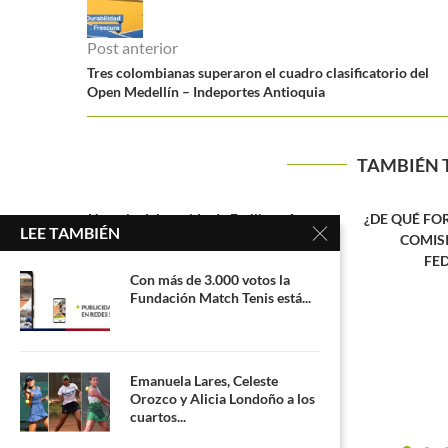
Post anterior
Tres colombianas superaron el cuadro clasificatorio del
Open Medellín – Indeportes Antioquia
TAMBIÉN 
iana Arango
¿DE QUÉ FORMA SE ESCOGERÁ LA
LEE TAMBIÉN
.
COMISIÓN TÉCNICA DE
FEDECOLTENIS?
Con más de 3.000 votos la
Fundación Match Tenis está...
Emanuela Lares, Celeste
Orozco y Alicia Londoño a los
Johan Rodrí
cuartos...
soñando,