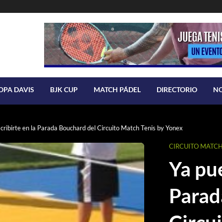
OPA DAVIS
BJK CUP
MATCH PÁDEL
DIRECTORIO
N
cribirte en la Parada Bouchard del Circuito Match Tenis by Yonex
CIRCUITO MATCH
Ya pue
Parad