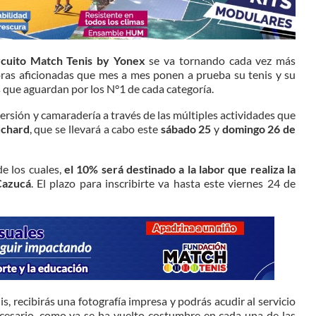
rcuito Match Tenis by Yonex
se va tornando cada vez más
oras aficionadas que mes a mes ponen a prueba su tenis y su
 que aguardan por los N°1 de cada categoría.
ersión y camaradería a través de las múltiples actividades que
uchard
, que se llevará a cabo este
sábado
25
y
domingo 26 de
de los cuales,
el 10% será destinado a la labor que realiza la
Cazucá
. El plazo para inscribirte va hasta este viernes 24 de
s, recibirás una fotografía impresa y podrás acudir al servicio
ecesario, como ya se ha vuelto costumbre en cada una de las