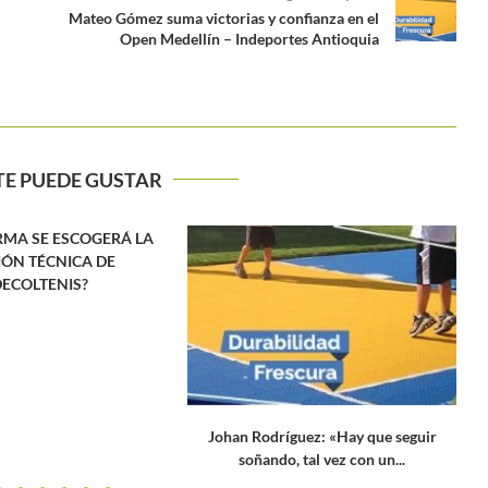
Mateo Gómez suma victorias y confianza en el
Open Medellín – Indeportes Antioquia
TE PUEDE GUSTAR
guez: «Hay que seguir
Amazon Prime anuncia el lanzamiento
M
 tal vez con un...
de su nueva serie: Rafa...