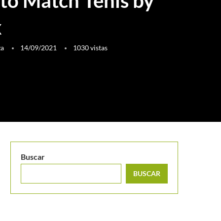
ito Match Tenis by
x
za
14/09/2021
1030
vistas
Buscar
BUSCAR