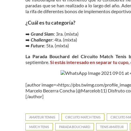
paradas que se han realizado a lo largo del año. Ade
la rifa de diferentes bonos de implementos deportivo
¿Cuál es tu categoría?
➡️
Grand Slam
: 3ra. (mixta)
➡️
Challenger
: 4ta. (mixta)
➡️
Future
: 5ta. (mixta)
La Parada Bouchard del Circuito Match Tenis
septiembre.
Si estás interesado en separar tu cupo, c
[author image=»https://pbs.twimg.com/profile_i
Marcelo Becerra Concha (@Marcelob11) Disfruto con
[/author]
AMATEUR TENNIS
CIRCUITO MATCH TENIS
CIRCUITO MA
MATCH TENIS
PARADA BOUCHARD
TENIS AMATEUR