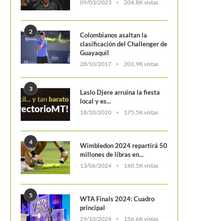
09/03/2023
204,8K vistas
2
Colombianos asaltan la
clasificación del Challenger de
Guayaquil
28/10/2017
201,9K vistas
3
Laslo Djere arruina la fiesta
local y es...
Cuatro colombianos debut
18/10/2020
175,5K vistas
victoria en el COSAT Grado
4
Wimbledon 2024 repartirá 50
millones de libras en...
13/06/2024
160,5K vistas
5
aría Camila Osorio le dice adiós en su
WTA Finals 2024: Cuadro
principal
estreno al...
29/10/2024
156,6K vistas