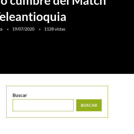
do cumbre del Match
Teleantioquia
za
19/07/2020
1128
vistas
Buscar
BUSCAR