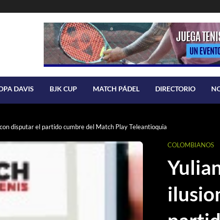
OPA DAVIS
BJK CUP
MATCH PÁDEL
DIRECTORIO
N
 con disputar el partido cumbre del Match Play Teleantioquia
COLOMBIANOS
Yulia
ilusio