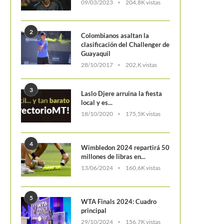
09/03/2023
204,8K vistas
2
Colombianos asaltan la
clasificación del Challenger de
Guayaquil
28/10/2017
202,K vistas
3
Laslo Djere arruina la fiesta
local y es...
Emanuela Lares: “Mi gran objetivo para
El “golpe bajo” que r
18/10/2020
175,5K vistas
2025 es ganarme un...
quiso imi
4
Wimbledon 2024 repartirá 50
millones de libras en...
13/06/2024
160,6K vistas
5
WTA Finals 2024: Cuadro
principal
29/10/2024
156,7K vistas