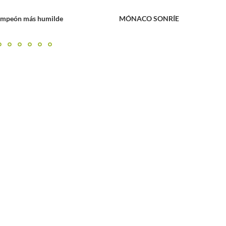
NACO SONRÍE
Roger Federer volverá a comercializar
camisetas con su logo ‘RF’