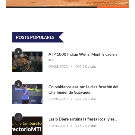
POSTS POPULARES
1
ATP 1000 Indian Wells: Monfils cae en
su...
09/03/2023
205,1K vistas
2
Colombianos asaltan la clasificación del
Challenger de Guayaquil
28/10/2017
202,2K vistas
3
Laslo Djere arruina la fiesta local y es...
18/10/2020
175,7K vistas