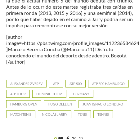
la que el actual número 5 del mundo debuta con triunfo.
Antes de lo ocurrido este martes registraba tres caídas en
primera ronda (2013, 2015 y 2016) y una semifinal (2014),
por lo que haber dejado en el camino a Jarry podría ser un
impulso para reencontrase con su mejor versión.
[author
image=»https://pbs.twimg.com/profile_images/1122365846
]Marcelo Becerra Concha (@Marcelob11) Disfruto
conociendo el mundo del deporte desde adentro. Bogotá.
[/author]
ALEXANDER ZVEREV
ATP
ATP 500
ATP 500 HAMBURGO
ATP TOUR
DOMINIC THIEM
GERMANY
HAMBURG OPEN
HUGO DELLIEN
JUAN IGNACIO LONDERO
MATCH TENIS
NICOLÁS JARRY
TENIS
TENNIS
0