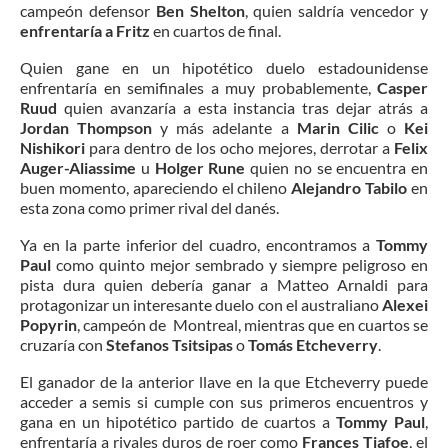
campeón defensor
Ben Shelton
, quien saldría vencedor y
enfrentaría a Fritz
en cuartos de final.
Quien gane en un hipotético duelo estadounidense
enfrentaría en semifinales a muy probablemente,
Casper
Ruud
quien avanzaría a esta instancia tras dejar atrás a
Jordan Thompson
y más adelante a
Marin Cilic
o
Kei
Nishikori
para dentro de los ocho mejores, derrotar a
Felix
Auger-Aliassime
u
Holger Rune
quien no se encuentra en
buen momento, apareciendo el chileno
Alejandro Tabilo
en
esta zona como primer rival del danés.
Ya en la parte inferior del cuadro, encontramos a
Tommy
Paul
como quinto mejor sembrado y siempre peligroso en
pista dura quien debería ganar a Matteo Arnaldi para
protagonizar un interesante duelo con el australiano
Alexei
Popyrin
, campeón de Montreal, mientras que en cuartos se
cruzaría con
Stefanos Tsitsipas
o
Tomás Etcheverry
.
El ganador de la anterior llave en la que Etcheverry puede
acceder a semis si cumple con sus primeros encuentros y
gana en un hipotético partido de cuartos a
Tommy Paul
,
enfrentaría a rivales duros de roer como
Frances Tiafoe
, el