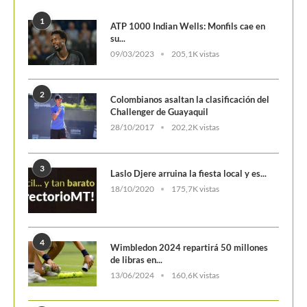
su...
09/03/2023
205,1K vistas
2
Colombianos asaltan la clasificación del
Challenger de Guayaquil
28/10/2017
202,2K vistas
3
Laslo Djere arruina la fiesta local y es...
18/10/2020
175,7K vistas
4
Wimbledon 2024 repartirá 50 millones
de libras en...
13/06/2024
160,6K vistas
5
WTA Finals 2024: Cuadro principal