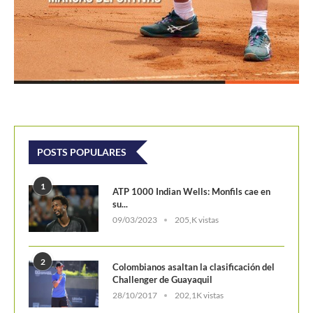
POSTS POPULARES
1
ATP 1000 Indian Wells: Monfils cae en
su...
09/03/2023
205,K vistas
2
Colombianos asaltan la clasificación del
Challenger de Guayaquil
28/10/2017
202,1K vistas