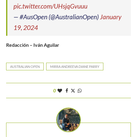
pic.twitter.com/UHsjqGvuuu
— #AusOpen (@AustralianOpen)
January
19, 2024
Redacción – Iván Aguilar
AUSTRALIAN OPEN
MIRRA ANDREEVA DIANE PARRY
0