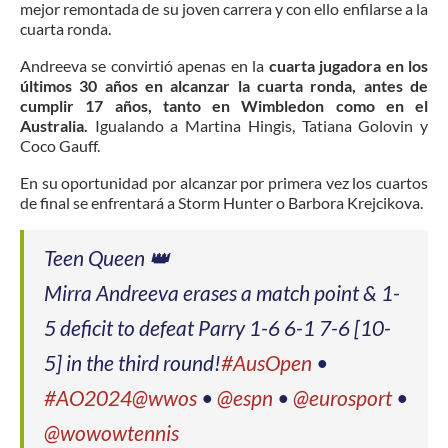
mejor remontada de su joven carrera y con ello enfilarse a la
cuarta ronda.
Andreeva se convirtió apenas en la
cuarta jugadora en los
últimos 30 años en alcanzar la cuarta ronda, antes de
cumplir 17 años, tanto en Wimbledon como en el
Australia.
Igualando a Martina Hingis, Tatiana Golovin y
Coco Gauff.
En su oportunidad por alcanzar por primera vez los cuartos
de final se enfrentará a Storm Hunter o Barbora Krejcikova.
Teen Queen 👑
Mirra Andreeva erases a match point & 1-
5 deficit to defeat Parry 1-6 6-1 7-6 [10-
5] in the third round!
#AusOpen
•
#AO2024
@wwos
•
@espn
•
@eurosport
•
@wowowtennis