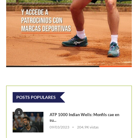
POSTS POPULARES
1
ATP 1000 Indian Wells: Monfils cae en
su...
09/03/2023
204,9K vistas