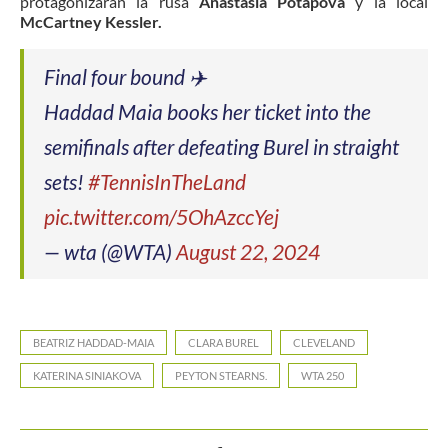
protagonizarán la rusa
Anastasia Potapova
y la local
McCartney Kessler.
Final four bound ✈️
Haddad Maia books her ticket into the
semifinals after defeating Burel in straight
sets!
#TennisInTheLand
pic.twitter.com/5OhAzccYej
— wta (@WTA)
August 22, 2024
BEATRIZ HADDAD-MAIA
CLARA BUREL
CLEVELAND
KATERINA SINIAKOVA
PEYTON STEARNS.
WTA 250