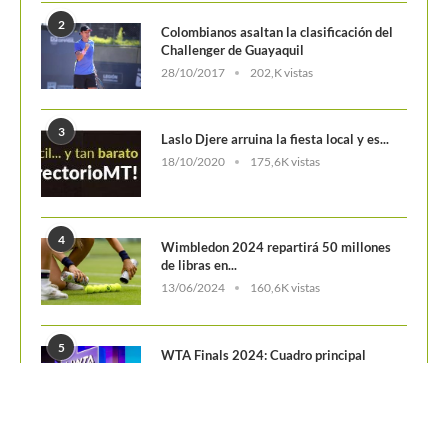
2
Colombianos asaltan la clasificación del
Challenger de Guayaquil
28/10/2017
202,K vistas
3
Laslo Djere arruina la fiesta local y es...
18/10/2020
175,6K vistas
4
Wimbledon 2024 repartirá 50 millones
de libras en...
13/06/2024
160,6K vistas
5
WTA Finals 2024: Cuadro principal
29/10/2024
156,7K vistas