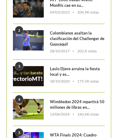
Monfils cae en su...
09/03/2023
204,9K vistas
2
Colombianos asaltan la
clasificación del Challenger de
Guayaquil
28/10/2017
202,K vistas
3
Laslo Djere arruina la fiesta
local y es...
18/10/2020
175,5K vistas
4
Wimbledon 2024 repartirá 50
millones de libras en...
13/06/2024
160,6K vistas
5
WTA Finals 2024: Cuadro