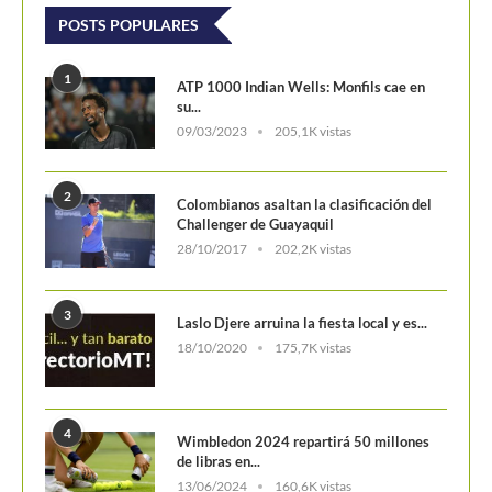
POSTS POPULARES
1
ATP 1000 Indian Wells: Monfils cae en
su...
09/03/2023
205,1K vistas
2
Colombianos asaltan la clasificación del
Challenger de Guayaquil
28/10/2017
202,2K vistas
3
Laslo Djere arruina la fiesta local y es...
18/10/2020
175,7K vistas
4
Wimbledon 2024 repartirá 50 millones
de libras en...
13/06/2024
160,6K vistas