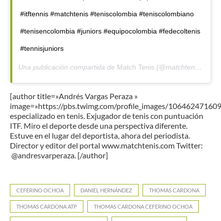
#itftennis #matchtenis #teniscolombia #teniscolombiano
#tenisencolombia #juniors #equipocolombia #fedecoltenis
#tennisjuniors
Una publicación compartida de
Match Tenis
(@matchtenis) el
23
[author title=»Andrés Vargas Peraza »
image=»https://pbs.twimg.com/profile_images/1064624716
especializado en tenis. Exjugador de tenis con puntuación
ITF. Miro el deporte desde una perspectiva diferente.
Estuve en el lugar del deportista, ahora del periodista.
Director y editor del portal www.matchtenis.com Twitter:
@andresvarperaza. [/author]
CEFERINO OCHOA
DANIEL HERNÁNDEZ
THOMAS CARDONA
THOMAS CARDONA ATP
THOMAS CARDONA CEFERINO OCHOA