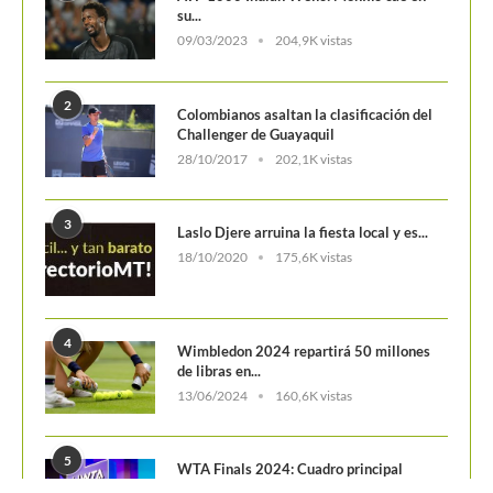
su...
09/03/2023
204,9K vistas
2
Colombianos asaltan la clasificación del
Challenger de Guayaquil
28/10/2017
202,1K vistas
3
Laslo Djere arruina la fiesta local y es...
18/10/2020
175,6K vistas
4
Wimbledon 2024 repartirá 50 millones
de libras en...
13/06/2024
160,6K vistas
5
WTA Finals 2024: Cuadro principal