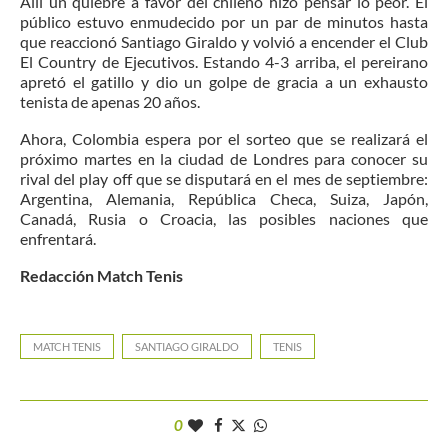
Allí un quiebre a favor del chileno hizo pensar lo peor. El
público estuvo enmudecido por un par de minutos hasta
que reaccionó Santiago Giraldo y volvió a encender el Club
El Country de Ejecutivos. Estando 4-3 arriba, el pereirano
apretó el gatillo y dio un golpe de gracia a un exhausto
tenista de apenas 20 años.
Ahora, Colombia espera por el sorteo que se realizará el
próximo martes en la ciudad de Londres para conocer su
rival del play off que se disputará en el mes de septiembre:
Argentina, Alemania, República Checa, Suiza, Japón,
Canadá, Rusia o Croacia, las posibles naciones que
enfrentará.
Redacción Match Tenis
MATCH TENIS
SANTIAGO GIRALDO
TENIS
0