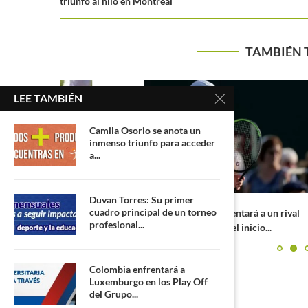
triunfo al hilo en Montreal
TAMBIÉN 
LEE TAMBIÉN
Camila Osorio se anota un
inmenso triunfo para acceder
a...
Duvan Torres: Su primer
cuadro principal de un torneo
partido se
Daniel Galán enfrentará a un rival
Camila Osorio 
profesional...
español en el inicio...
WTA 
Colombia enfrentará a
Luxemburgo en los Play Off
del Grupo...