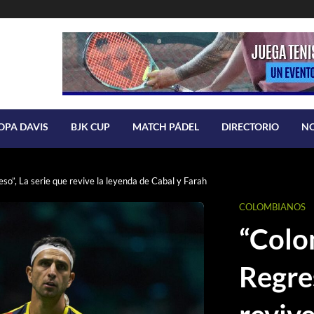
OPA DAVIS
BJK CUP
MATCH PÁDEL
DIRECTORIO
N
so”, La serie que revive la leyenda de Cabal y Farah
COLOMBIANOS
“Colo
Regres