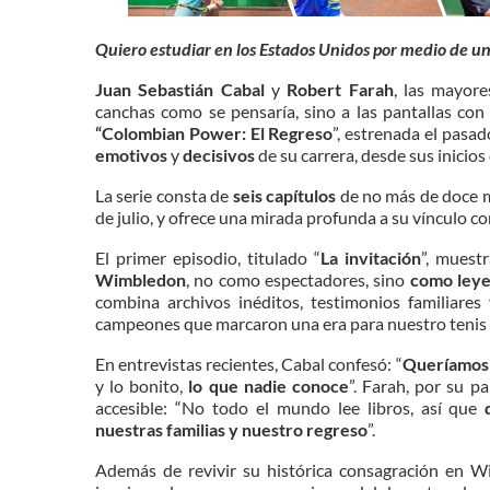
Quiero estudiar en los Estados Unidos por medio de u
Juan Sebastián Cabal
y
Robert Farah
, las mayore
canchas como se pensaría, sino a las pantallas con
“Colombian Power: El Regreso
”, estrenada el pasa
emotivos
y
decisivos
de su carrera, desde sus inicios
La serie consta de
seis capítulos
de no más de doce m
de julio, y ofrece una mirada profunda a su vínculo 
El primer episodio, titulado “
La invitación
”, muest
Wimbledon
, no como espectadores, sino
como ley
combina archivos inéditos, testimonios familiare
campeones que marcaron una era para nuestro tenis 
En entrevistas recientes, Cabal confesó: “
Queríamos c
y lo bonito,
lo que nadie conoce
”. Farah, por su p
accesible: “No todo el mundo lee libros, así que
q
nuestras familias y nuestro regreso
”.
Además de revivir su histórica consagración en 