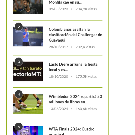
Monfils cae en su...
09/03/2023
204,9K vistas
2
Colombianos asaltan la
clasificación del Challenger de
Guayaquil
28/10/2017
202,K vistas
3
Laslo Djere arruina la fiesta
local y es...
18/10/2020
175,5K vistas
4
Wimbledon 2024 repartirá 50
millones de libras en...
13/06/2024
160,6K vistas
5
WTA Finals 2024: Cuadro
principal