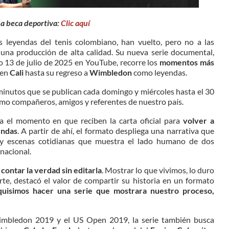
na beca deportiva:
Clic aquí
s leyendas del tenis colombiano, han vuelto, pero no a las
 una producción de alta calidad. Su nueva serie documental,
do 13 de julio de 2025 en YouTube, recorre los
momentos más
 en
Cali
hasta su regreso a
Wimbledon
como leyendas.
inutos que se publican cada domingo y miércoles hasta el 30
como compañeros, amigos y referentes de nuestro país.
ra el momento en que reciben la carta oficial para
volver a
endas
. A partir de ahí, el formato despliega una narrativa que
s y escenas cotidianas que muestra el lado humano de dos
nacional.
ontar la verdad sin editarla
. Mostrar lo que vivimos, lo duro
arte, destacó el valor de compartir su historia en un formato
uisimos hacer una serie que mostrara nuestro proceso,
Wimbledon 2019 y el US Open 2019, la serie también busca