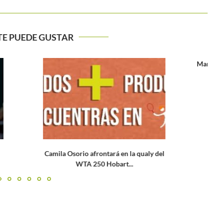
TE PUEDE GUSTAR
María Camila Osorio y Nicolás Mejía
conocen a sus rivales...
afrontará en la qualy del
S
250 Hobart...