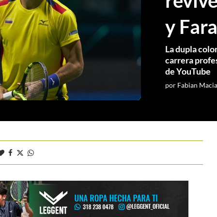
revive
y Far
La dupla colo
carrera profe
de YouTube
por
Fabian Maci