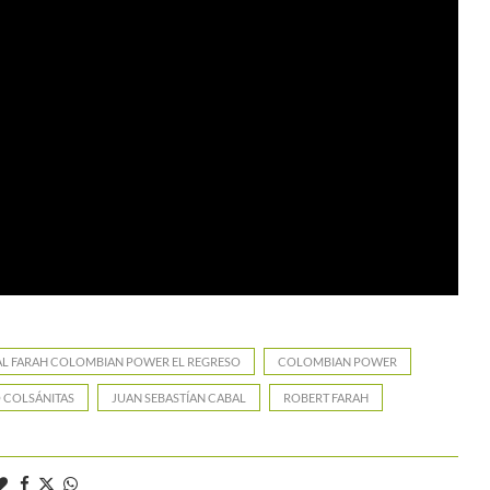
L FARAH COLOMBIAN POWER EL REGRESO
COLOMBIAN POWER
 COLSÁNITAS
JUAN SEBASTÍAN CABAL
ROBERT FARAH