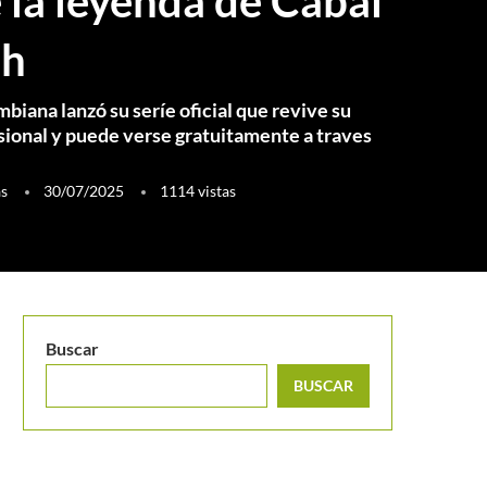
 la leyenda de Cabal
ah
mbiana lanzó su seríe oficial que revive su
sional y puede verse gratuitamente a traves
as
30/07/2025
1114
vistas
Buscar
BUSCAR