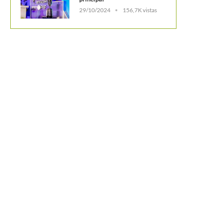
29/10/2024
156,7K vistas
e abre una ilusión: Camila Osorio está
La aventura de Robert Farah t
a tan solo...
el ATP 500...