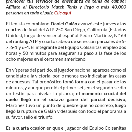
promover tus servicios de enseñanza de tenis de campo?
Afíliate al Directorio Match Tenis y llega a más 40.000
personas en todo el país:
Clic aquí
El tenista colombiano
Daniel Galán
avanzó este jueves a los
cuartos de final del ATP 250 San Diego, California (Estados
Unidos), luego de vencer al español Pedro Martínez, N.° 68
del ranking ATP y cuarto cabeza de serie, con parciales de 5-
7, 6-1 y 6-4. El integrante del Equipo Colsanitas empleó dos
horas y 50 minutos para asegurar su paso a la fase de los
ocho mejores en el certamen americano.
En vísperas del partido, el jugador nacional aparecía como el
candidato a la victoria, por lo menos eso indicaban las casas
de apuestas. Tal pronóstico tomó forma con el pasar de los
minutos, y aunque perdió el primer set, en el segundo se dio
un festín para nivelar la pizarra;
el momento crucial del
duelo llegó en el octavo game del parcial decisivo
,
Martínez tuvo un punto de quiebre que no concretó, luego
llegó la ruptura de Galán y después con todo el panorama a
su favor, selló el triunfo.
Es la cuarta ocasión en que el jugador del Equipo Colsanitas