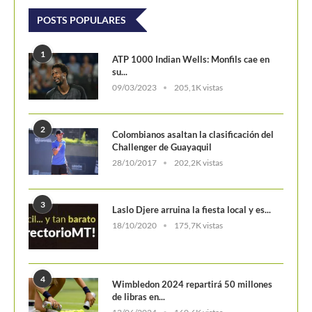
POSTS POPULARES
1
ATP 1000 Indian Wells: Monfils cae en
su...
09/03/2023
205,1K vistas
2
Colombianos asaltan la clasificación del
Challenger de Guayaquil
28/10/2017
202,2K vistas
3
Laslo Djere arruina la fiesta local y es...
18/10/2020
175,7K vistas
4
Wimbledon 2024 repartirá 50 millones
de libras en...