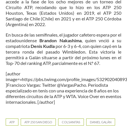
accede a la fase de los ocho mejores de un torneo del
Circuito ATP, recodando que lo hizo en los ATP 250
Houston, Texas (Estados Unidos) en 2019, el ATP 250
Santiago de Chile (Chile) en 2021 y en el ATP 250 Córdoba
(Argentina) en 2022.
En busca de las semifinales, el jugador cafetero espera por el
estadounidense
Brandon Nakashima
, quien vnció a su
compatriota
Denis Kudla
por 6-3 y 6-4, con quien cayó en la
tercera ronda del pasado Wimbledon. Esta victoria le
permitirá a Galán situarse a partir del próximo lunes en el
Top-70 del ranking ATP, parcialmente es el N.º 67.
[author
image=»https://pbs.twimg.com/profile_images/5329020408
]Francisco Vargas: Twitter @VargasPacho. Periodista
especializado en tenis con una experiencia de 8 años en los
diferentes circuitos de la ATP y WTA. Voice Over en eventos
internacionales. [/author]
ATP
ATP 250 SAN DIEGO
COLSANITAS
DANIEL GALÁN