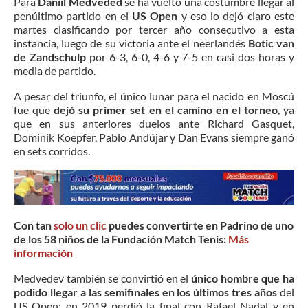
Para
Daniil Medveded
se ha vuelto una costumbre llegar al
penúltimo partido en el
US Open
y eso lo dejó claro este
martes clasificando por tercer año consecutivo a esta
instancia, luego de su victoria ante el neerlandés
Botic van
de Zandschulp
por 6-3, 6-0, 4-6 y 7-5 en casi dos horas y
media de partido.
A pesar del triunfo, el único lunar para el nacido en Moscú
fue que
dejó su primer set en el camino en el torneo
, ya
que en sus anteriores duelos ante Richard Gasquet,
Dominik Koepfer, Pablo Andújar y Dan Evans siempre ganó
en sets corridos.
Con tan
solo un clic
puedes convertirte en Padrino de uno
de los 58 niños de la Fundación Match Tenis:
Más
información
Medvedev también se convirtió en el
único hombre que ha
podido llegar a las semifinales en los últimos tres años
del
US Open: en 2019 perdió la final con Rafael Nadal y en