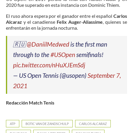
2020 fue superado en esta instancia con Dominic Thiem.
El ruso ahora espera por el ganador entre el español
Carlos
Alcaraz
y el canadiense
Felix Auger-Aliassime
, quienes se
enfrentarán en la jornada nocturna.
🇷🇺
@DaniilMedwed
is the first man
through to the
#USOpen
semifinals!
pic.twitter.com/nHuXJEmSdj
— US Open Tennis (@usopen)
September 7,
2021
Redacción Match Tenis
ATP
BOTIC VAN DE ZANDSCHULP
CARLOS ALCARAZ