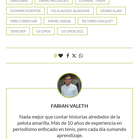
DAN EVANS
DANIIL MEDVEDED
DOMINIC THIEM
DOMINIK KOEPFER
FELIX AUGER-ALIASSIME
GRAND SLAM
PABLO ANDUJAR
RAFAEL NADAL
RICHARD GASQUET
TENIS ATP
US OPEN
US OPEN 2021
0
FABIAN VALETH
Nada mejor que contar historias alrededor de la
pelota amarilla. Más de 10 años de experiencia en
periodismo enfocado en tenis, pero cada día sumando
aprendizaje.