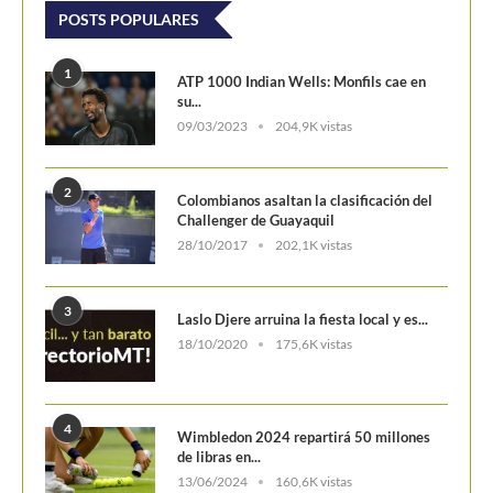
3
Laslo Djere arruina la fiesta local y es...
18/10/2020
175,6K vistas
4
Wimbledon 2024 repartirá 50 millones
de libras en...
13/06/2024
160,6K vistas
5
WTA Finals 2024: Cuadro principal
29/10/2024
156,7K vistas