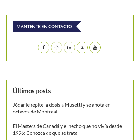
Últimos posts
Jódar le repite la dosis a Musetti y se anota en
octavos de Montreal
El Masters de Canadá y el hecho que no vivía desde
1996: Conozca de que se trata
Emanuela Lares y Alicia Londoño, colombianas
nacidas en Estados Unidos, ilusionan al tenis nacional
Ben Shelton, a por un hito no visto en Montreal desde
hace tres décadas
[Video] De Miñaur cedió ante Norrie pero se llevó el
punto de la jornada en Montreal