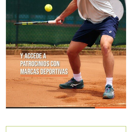
POSTS POPULARES
1
ATP 1000 Indian Wells: Monfils cae en
su...
09/03/2023
204,9K vistas
2
Colombianos asaltan la clasificación del
Challenger de Guayaquil
28/10/2017
202,1K vistas