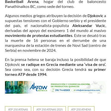
Basketball Arena
, hogar del club de baloncesto
Panathinaikos BC, como sede del torneo.
Algunos medios griegos atribuyen la decisión de
Djokovic
a
supuestas tensiones con el Gobierno serbio y el presidente
del país, el nacionalista-populista
Aleksandar Vucic
,
derivadas del apoyo del exnúmero 1 del mundo al masivo
movimiento de protestas estudiantiles
. Este se desató tras
la muerte de 16 personas en el derrumbe de una
marquesina de la estación de trenes de Novi Sad (centro de
Serbia) en noviembre de 2024.
En la prensa helena se baraja incluso la posibilidad de que
Djokovic
se radique en Grecia mediante una ‘visa de oro’.
Sea como sea, con su decisión Grecia tendrá
su primer
torneo ATP desde 1994
.
ATP 250 ATENAS
ATP 250 ATENAS 2025
ATP 250 ATHENS