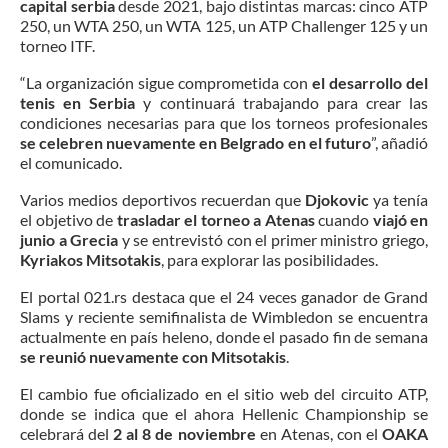
capital serbia
desde 2021, bajo distintas marcas: cinco ATP
250, un WTA 250, un WTA 125, un ATP Challenger 125 y un
torneo ITF.
“La organización sigue comprometida con
el desarrollo del
tenis en Serbia
y continuará trabajando para crear las
condiciones necesarias para que los torneos profesionales
se celebren nuevamente en Belgrado en el futuro
”, añadió
el comunicado.
Varios medios deportivos recuerdan que
Djokovic
ya tenía
el objetivo de
trasladar el torneo a Atenas
cuando
viajó en
junio a Grecia
y se entrevistó con el primer ministro griego,
Kyriakos Mitsotakis
, para explorar las posibilidades.
El portal 021.rs destaca que el 24 veces ganador de Grand
Slams y reciente semifinalista de Wimbledon se encuentra
actualmente en país heleno, donde el pasado fin de semana
se reunió nuevamente con
Mitsotakis
.
El cambio fue oficializado en el sitio web del circuito ATP,
donde se indica que el ahora Hellenic Championship se
celebrará del
2 al 8 de noviembre
en Atenas, con el
OAKA