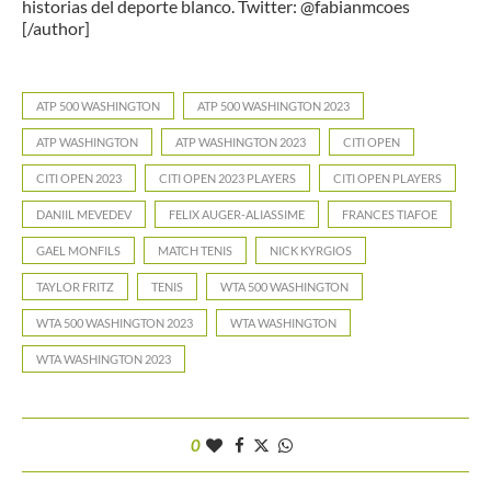
historias del deporte blanco. Twitter: @fabianmcoes
[/author]
ATP 500 WASHINGTON
ATP 500 WASHINGTON 2023
ATP WASHINGTON
ATP WASHINGTON 2023
CITI OPEN
CITI OPEN 2023
CITI OPEN 2023 PLAYERS
CITI OPEN PLAYERS
DANIIL MEVEDEV
FELIX AUGER-ALIASSIME
FRANCES TIAFOE
GAEL MONFILS
MATCH TENIS
NICK KYRGIOS
TAYLOR FRITZ
TENIS
WTA 500 WASHINGTON
WTA 500 WASHINGTON 2023
WTA WASHINGTON
WTA WASHINGTON 2023
0