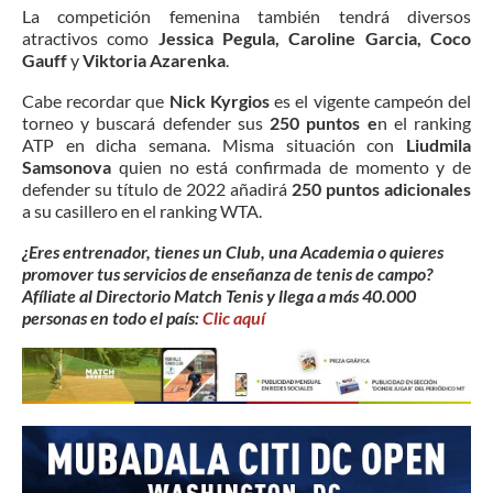
La competición femenina también tendrá diversos
atractivos como
Jessica Pegula, Caroline Garcia, Coco
Gauff
y
Viktoria Azarenka
.
Cabe recordar que
Nick Kyrgios
es el vigente campeón del
torneo y buscará defender sus
250 puntos e
n el ranking
ATP en dicha semana. Misma situación con
Liudmila
Samsonova
quien no está confirmada de momento y de
defender su título de 2022 añadirá
250 puntos adicionales
a su casillero en el ranking WTA.
¿Eres entrenador, tienes un Club, una Academia o quieres
promover tus servicios de enseñanza de tenis de campo?
Afíliate al Directorio Match Tenis y llega a más 40.000
personas en todo el país:
Clic aquí