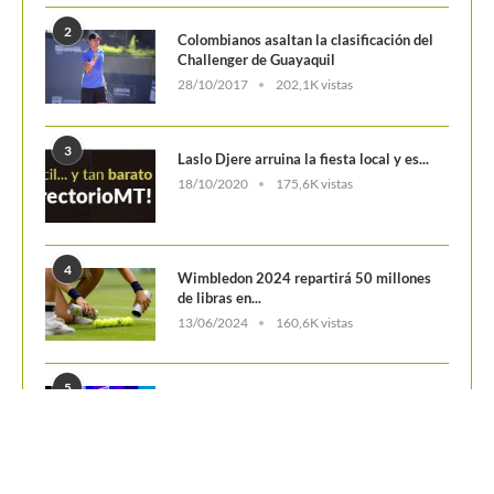
2
Colombianos asaltan la clasificación del
Challenger de Guayaquil
28/10/2017
202,1K vistas
3
Laslo Djere arruina la fiesta local y es...
18/10/2020
175,6K vistas
4
Wimbledon 2024 repartirá 50 millones
de libras en...
13/06/2024
160,6K vistas
5
WTA Finals 2024: Cuadro principal
29/10/2024
156,7K vistas