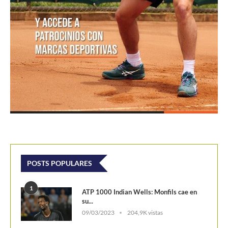
POSTS POPULARES
1
ATP 1000 Indian Wells: Monfils cae en
su...
09/03/2023
204,9K vistas