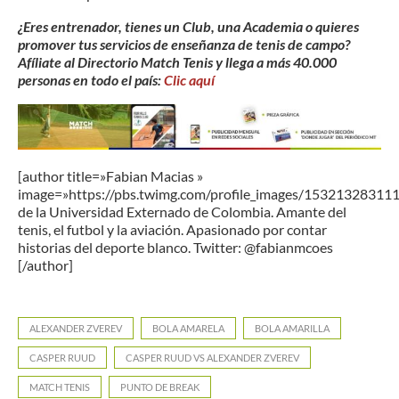
¿Eres entrenador, tienes un Club, una Academia o quieres
promover tus servicios de enseñanza de tenis de campo?
Afíliate al Directorio Match Tenis y llega a más 40.000
personas en todo el país:
Clic aquí
[author title=»Fabian Macias »
image=»https://pbs.twimg.com/profile_images/15321328311
de la Universidad Externado de Colombia. Amante del
tenis, el futbol y la aviación. Apasionado por contar
historias del deporte blanco. Twitter: @fabianmcoes
[/author]
ALEXANDER ZVEREV
BOLA AMARELA
BOLA AMARILLA
CASPER RUUD
CASPER RUUD VS ALEXANDER ZVEREV
MATCH TENIS
PUNTO DE BREAK