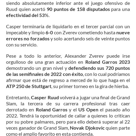
siendo absolutamente inferior ante el juego ofensivo de
Ruud quien acertó
90 puntos de 158 disputados
para una
efectividad del 53
%.
Casper terminaría de liquidarlo en el tercer parcial con un
impecable y limpio
6-0
con Zverev cometiendo hasta
nueve
errores no forzados
y solo acertando seis de veinte puntos
con su servicio.
Pese a todo lo anterior, Alexander Zverev puede irse
orgulloso de una gran actuación en
Roland Garros 2023
demostrando un gran nivel y
defendiendo sus 720 puntos
de las semifinales de 2022 con éxito
, con lo cual podríamos
afirmar que está de regreso a merced de lo que haga en el
ATP 250 de Stuttgart
, su primer torneo en la gira de hierba.
Entretanto,
Casper Ruud
volverá a jugar una final de Grand
Slam, la tercera de su carrera profesional tras caer
derrotado en
Roland Garros
y el
US Open
el pasado año
2022. Tendrá la oportunidad de callar a quienes lo critican
por su pobre palmares, pero para ello deberá superar al 22
veces ganador de Grand Slam,
Novak Djokovic
quien parte
como el amplio favorito en esta contienda.