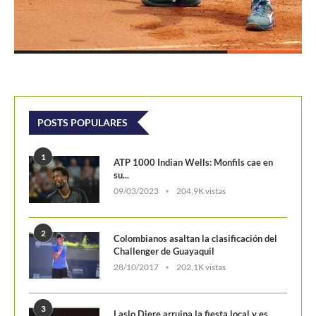
POSTS POPULARES
1
ATP 1000 Indian Wells: Monfils cae en
su...
09/03/2023
204,9K vistas
2
Colombianos asaltan la clasificación del
Challenger de Guayaquil
28/10/2017
202,1K vistas
3
Laslo Djere arruina la fiesta local y es...