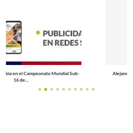
Alejandro Falla: «Si Emiliana Arango pasa la primera
ronda, se...