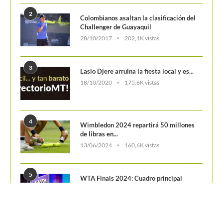
2
Colombianos asaltan la clasificación del
Challenger de Guayaquil
28/10/2017
202,1K vistas
3
Laslo Djere arruina la fiesta local y es...
18/10/2020
175,6K vistas
4
Wimbledon 2024 repartirá 50 millones
de libras en...
13/06/2024
160,6K vistas
5
WTA Finals 2024: Cuadro principal
29/10/2024
156,7K vistas