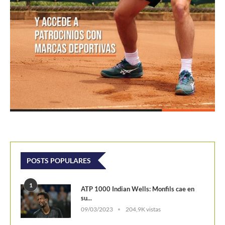
POSTS POPULARES
1
ATP 1000 Indian Wells: Monfils cae en
su...
09/03/2023
204,9K vistas