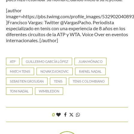
[author
image=»https://pbs.twimg.com/profile_images/5329020408
]Francisco Vargas: Twitter @VargasPacho. Periodista
especializado en tenis con una experiencia de 8 años en los
diferentes circuitos de la ATP y WTA. Voice Over en eventos
internacionales. [/author]
ATP
GUILLERMO GARCÍA LÓPEZ
JUAN MÓNACO
MATCH TENIS
NOVAK DJOKOVIC
RAFAEL NADAL
SEBASTIEN GROSJEAN
TENIS
TENIS COLOMBIANO
TONI NADAL
WIMBLEDON
0