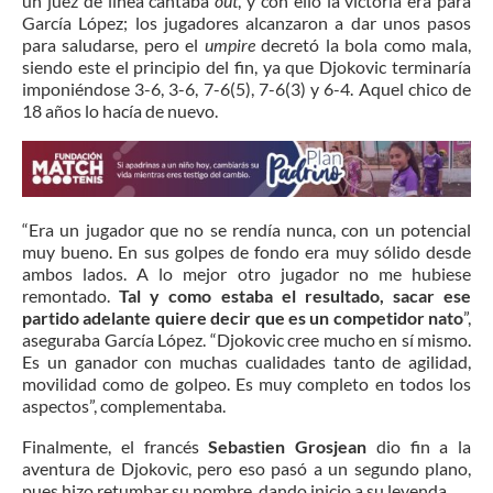
un juez de línea cantaba
out
, y con ello la victoria era para
García López; los jugadores alcanzaron a dar unos pasos
para saludarse, pero el
umpire
decretó la bola como mala,
siendo este el principio del fin, ya que Djokovic terminaría
imponiéndose 3-6, 3-6, 7-6(5), 7-6(3) y 6-4. Aquel chico de
18 años lo hacía de nuevo.
“Era un jugador que no se rendía nunca, con un potencial
muy bueno. En sus golpes de fondo era muy sólido desde
ambos lados. A lo mejor otro jugador no me hubiese
remontado.
Tal y como estaba el resultado, sacar ese
partido adelante quiere decir que es un competidor nato
”,
aseguraba García López. “Djokovic cree mucho en sí mismo.
Es un ganador con muchas cualidades tanto de agilidad,
movilidad como de golpeo. Es muy completo en todos los
aspectos”, complementaba.
Finalmente, el francés
Sebastien Grosjean
dio fin a la
aventura de Djokovic, pero eso pasó a un segundo plano,
pues hizo retumbar su nombre, dando inicio a su leyenda.