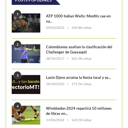
1
ATP 1000 Indian Wells: Monfils cae en
su...
09/03/2023
204,8K vistas
2
Colombianos asaltan la clasificación del
Challenger de Guayaquil
28/10/2017
201,9K vistas
3
Laslo Djere arruina la fiesta local y es...
18/10/2020
175,5K vistas
4
Wimbledon 2024 repartirá 50 millones
de libras en...
13/06/2024
160,5K vistas