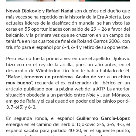
Novak Djokovic
y
Rafael Nadal
son dueños del dueño que
más veces se ha repetido en la historia de la Era Abierta. Los
actuales líderes de la clasificación mundial se han visto las
caras en 55 oportunidades con saldo de 29 – 26 a favor del
balcánio, y la primera vez que se cruzaron en un campo de
tenis fue en los cuartos de final de Roland Garros 2006, con
triunfo para el español por 6-4, 6-4 y retiro de su oponente.
Pero esa no fue la primera vez en que el apellido Djokovic
hizo eco en el rey de la arcilla, pues un año antes, en el
desarrollo de Wimbledon, tío Toni le había hablado de él.
“
Rafael, tenemos un problema. Acabo de ver a un chico
muy bueno
”, recuerda el ex entrenador del ibérico en un
artículo publicado por la página web de la ATP. La anterior
situación obedecía a un partido entre
Nole
y Juan Mónaco,
amigo de Rafa, y el cual quedó en poder del balcánico por 6-
3, 7-6(5) y 6-3.
En segunda ronda, el español
Guillermo García-López
emergía en el camino del serbio. Djokovic 3-6, 3-6, 4-5, el
español sacaba para partido 40-30, en el siguiente punto,