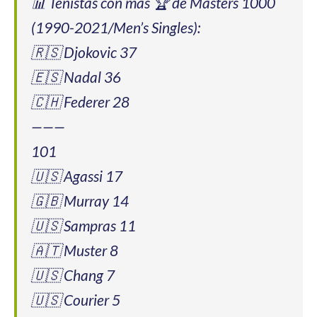
📊 Tenistas con más 🏆 de Masters 1000
(1990-2021/Men’s Singles):
🇷🇸 Djokovic 37
🇪🇸 Nadal 36
🇨🇭 Federer 28
———
101
🇺🇸 Agassi 17
🇬🇧 Murray 14
🇺🇸 Sampras 11
🇦🇹 Muster 8
🇺🇸 Chang 7
🇺🇸 Courier 5