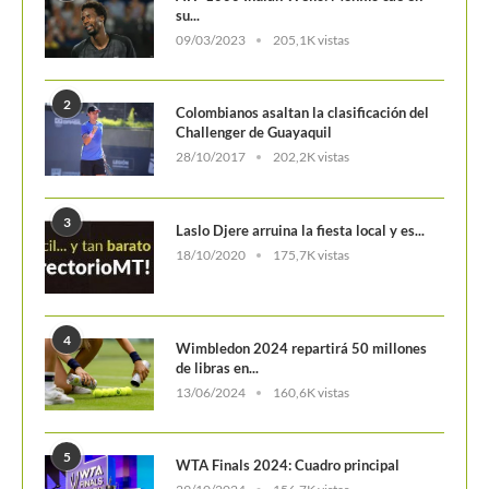
2
Colombianos asaltan la clasificación del
Challenger de Guayaquil
28/10/2017
202,2K vistas
3
Laslo Djere arruina la fiesta local y es...
18/10/2020
175,7K vistas
4
Wimbledon 2024 repartirá 50 millones
de libras en...
13/06/2024
160,6K vistas
5
WTA Finals 2024: Cuadro principal
29/10/2024
156,7K vistas