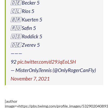
🇩🇪 Becker 5
🇨🇱 Ríos 5
🇧🇷 Kuerten 5
🇷🇺 Safin 5
🇺🇸 Roddick 5
🇩🇪 Zverev 5
———
92
pic.twitter.com/d29JqEoLSH
— MisterOnly.Tennis (@OnlyRogerCanFly)
November 7, 2021
[author
image=»https://pbs.twimg.com/profile_images/5329020408