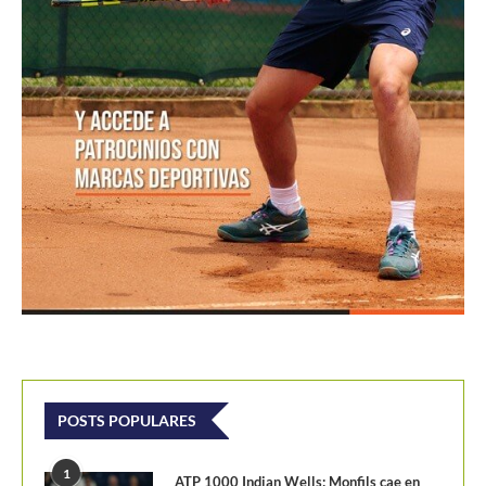
POSTS POPULARES
1
ATP 1000 Indian Wells: Monfils cae en
su...
09/03/2023
205,1K vistas