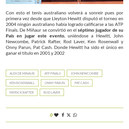
Con esto el tenis australiano volverá a sonreír pues por
primera vez desde que Lleyton Hewitt disputó el torneo en
2004 ningún australiano había logrado calificarse a las ATP
Finals. De Miñaur se convirtió en el
séptimo jugador de su
País en jugar este evento
, uniéndose a Hewitt, John
Newcombe, Patrick Rafter, Rod Laver, Ken Rosenwall y
Onny Parun, Pat Cash. Donde Hewitt ha sido el único en
ganar el título en 2001 y 2002
ALEX DE MINAUR
ATP FINALS
JOHN NEWCOMBE
KEN ROSENWALL
ONNY PARUN
PAT CASH
PATRICK RAFTER
ROD LAVER
0