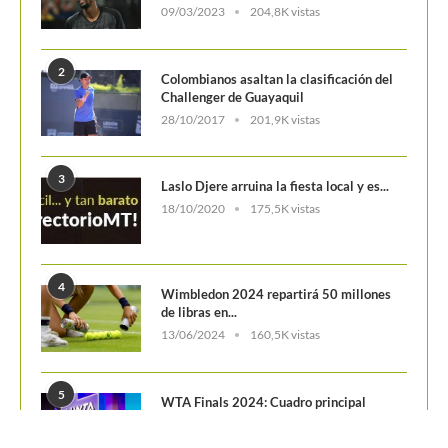
09/03/2023
204,8K vistas
2
Colombianos asaltan la clasificación del
Challenger de Guayaquil
28/10/2017
201,9K vistas
3
Laslo Djere arruina la fiesta local y es...
18/10/2020
175,5K vistas
4
Wimbledon 2024 repartirá 50 millones
de libras en...
13/06/2024
160,5K vistas
5
WTA Finals 2024: Cuadro principal
29/10/2024
156,6K vistas