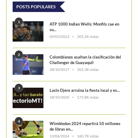
1
ATP 1000 Indian Wells: Monfils cae en
su...
09/03/2023
205,2K vistas
2
Colombianos asaltan la clasificación del
Challenger de Guayaquil
28/10/2017
202,3K vistas
3
Laslo Djere arruina la fiesta local y es...
18/10/2020
175,8K vistas
4
Wimbledon 2024 repartirá 50 millones
de libras en...
13/06/2024
160,7K vistas
5
WTA Finals 2024: Cuadro principal