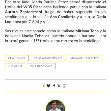
Por otro lado, María Paulina Pérez estará disputando el
trofeo del
W35 Piracicaba
haciendo pareja con la italiana
Aurora Zantedeschi
, luego de haber superado en las
semifinales a la brasileña
Ana Candiotto
y a la rusa
Daria
Lodikova
por 7-6(4) y 6-4.
Sus rivales este sábado serán la italiana
Miriana Tona
y la
boliviana
Noelia Zeballos
, partido donde la barranquillera
buscará ganar el 15° trofeo de su carrera en la modalidad.
CHALLENGER
CRISTIAN RODRÍGUEZ
MARÍA PAULINA PÉREZ
SHANGHÁI
W35 PIRACICABA
0