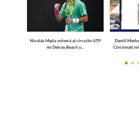
Nicolás Mejía volverá al circuito ATP
Daniil Medvede
en Delray Beach y...
Cincinnati mien