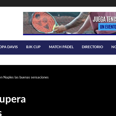
OPA DAVIS
BJK CUP
MATCH PÁDEL
DIRECTORIO
N
en Naples las buenas sensaciones
cupera
s