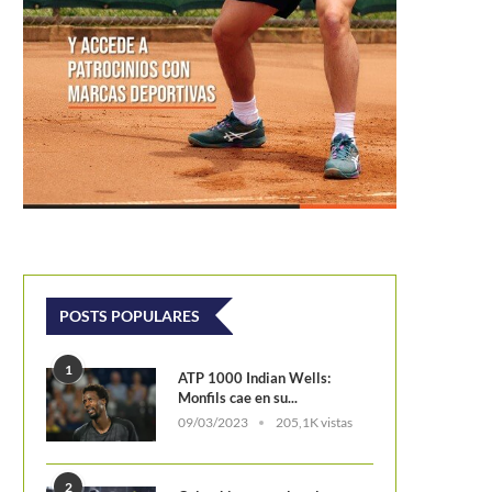
Cierre con broche dorado p
circuito Tenis & Valores.
POSTS POPULARES
1
ATP 1000 Indian Wells:
Monfils cae en su...
09/03/2023
205,1K vistas
2