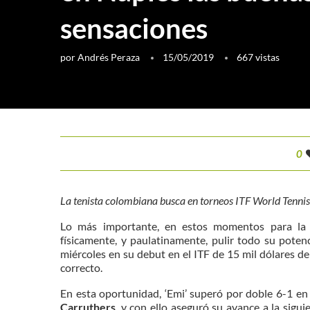
sensaciones
por
Andrés Peraza
15/05/2019
667
vistas
0
La tenista colombiana busca en torneos ITF World Tennis
Lo más importante, en estos momentos para la
físicamente, y paulatinamente, pulir todo su pote
miércoles en su debut en el ITF de 15 mil dólares de
correcto.
En esta oportunidad, ‘Emi’ superó por doble 6-1 e
Carruthers
, y con ello aseguró su avance a la sigu