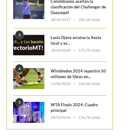
Colombianos asaltan la
clasificación del Challenger de
Guayaquil
28/10/2017
202,2K vistas
3
Laslo Djere arruina la fiesta
local y es...
18/10/2020
175,7K vistas
4
Wimbledon 2024 repartirá 50
millones de libras en...
13/06/2024
160,6K vistas
5
WTA Finals 2024: Cuadro
principal
29/10/2024
156,7K vistas