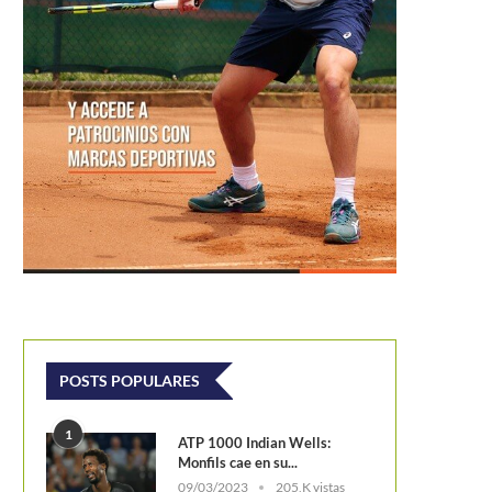
POSTS POPULARES
1
ATP 1000 Indian Wells:
Monfils cae en su...
09/03/2023
205,K vistas