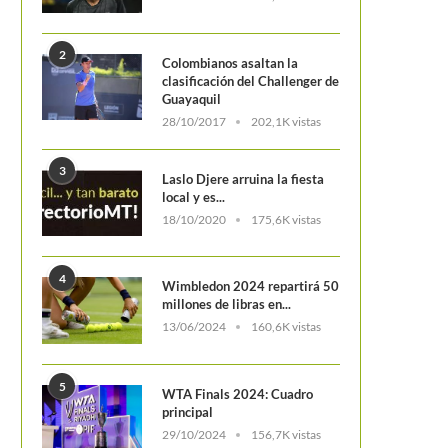
2
Colombianos asaltan la
clasificación del Challenger de
Guayaquil
28/10/2017
202,1K vistas
3
Laslo Djere arruina la fiesta
local y es...
18/10/2020
175,6K vistas
4
Wimbledon 2024 repartirá 50
millones de libras en...
13/06/2024
160,6K vistas
5
WTA Finals 2024: Cuadro
principal
29/10/2024
156,7K vistas