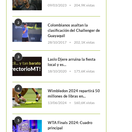
09/03/2023
204,9K vistas
2
Colombianos asaltan la
clasificación del Challenger de
Guayaquil
28/10/2017
202,1K vistas
3
Laslo Djere arruina la fiesta
local y es...
18/10/2020
175,6K vistas
4
Wimbledon 2024 repartirá 50
millones de libras en...
13/06/2024
160,6K vistas
5
WTA Finals 2024: Cuadro
principal